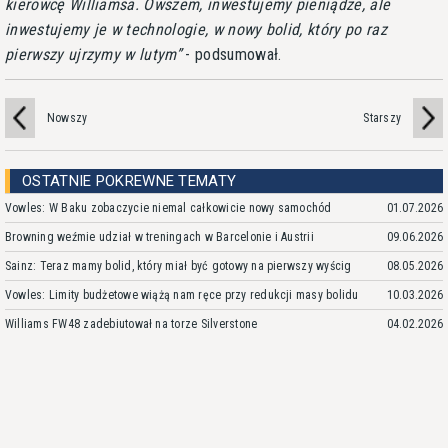
kierowcę Williamsa. Owszem, inwestujemy pieniądze, ale
inwestujemy je w technologie, w nowy bolid, który po raz
pierwszy ujrzymy w lutym
- podsumował.
Nowszy
Starszy
OSTATNIE POKREWNE TEMATY
Vowles: W Baku zobaczycie niemal całkowicie nowy samochód
01.07.2026
Browning weźmie udział w treningach w Barcelonie i Austrii
09.06.2026
Sainz: Teraz mamy bolid, który miał być gotowy na pierwszy wyścig
08.05.2026
Vowles: Limity budżetowe wiążą nam ręce przy redukcji masy bolidu
10.03.2026
Williams FW48 zadebiutował na torze Silverstone
04.02.2026