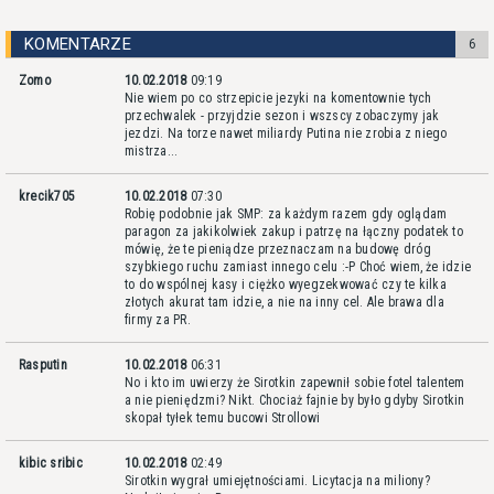
KOMENTARZE
6
Zomo
10.02.2018
09:19
Nie wiem po co strzepicie jezyki na komentownie tych
przechwalek - przyjdzie sezon i wszscy zobaczymy jak
jezdzi. Na torze nawet miliardy Putina nie zrobia z niego
mistrza...
krecik705
10.02.2018
07:30
Robię podobnie jak SMP: za każdym razem gdy oglądam
paragon za jakikolwiek zakup i patrzę na łączny podatek to
mówię, że te pieniądze przeznaczam na budowę dróg
szybkiego ruchu zamiast innego celu :-P Choć wiem, że idzie
to do wspólnej kasy i ciężko wyegzekwować czy te kilka
złotych akurat tam idzie, a nie na inny cel. Ale brawa dla
firmy za PR.
Rasputin
10.02.2018
06:31
No i kto im uwierzy że Sirotkin zapewnił sobie fotel talentem
a nie pieniędzmi? Nikt. Chociaż fajnie by było gdyby Sirotkin
skopał tyłek temu bucowi Strollowi
kibic sribic
10.02.2018
02:49
Sirotkin wygrał umiejętnościami. Licytacja na miliony?