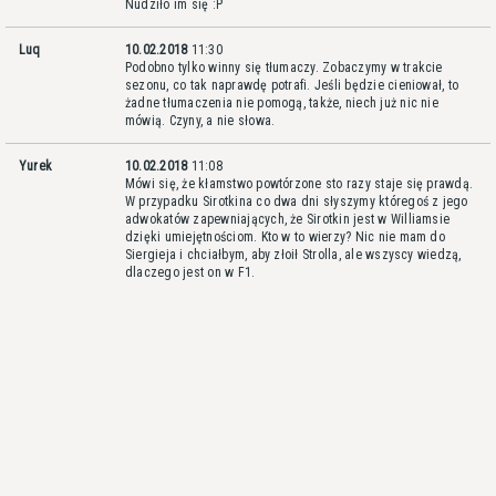
Nudziło im się :P
Luq
10.02.2018
11:30
Podobno tylko winny się tłumaczy. Zobaczymy w trakcie
sezonu, co tak naprawdę potrafi. Jeśli będzie cieniował, to
żadne tłumaczenia nie pomogą, także, niech już nic nie
mówią. Czyny, a nie słowa.
Yurek
10.02.2018
11:08
Mówi się, że kłamstwo powtórzone sto razy staje się prawdą.
W przypadku Sirotkina co dwa dni słyszymy któregoś z jego
adwokatów zapewniających, że Sirotkin jest w Williamsie
dzięki umiejętnościom. Kto w to wierzy? Nic nie mam do
Siergieja i chciałbym, aby złoił Strolla, ale wszyscy wiedzą,
dlaczego jest on w F1.