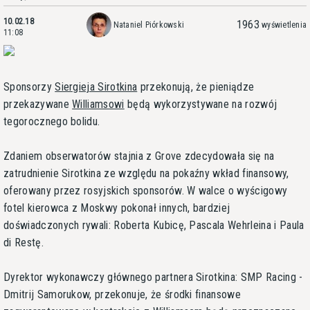
10.02.18
1963
Nataniel Piórkowski
wyświetlenia
11:08
Sponsorzy
Siergieja Sirotkina
przekonują, że pieniądze
przekazywane
Williamsowi
będą wykorzystywane na rozwój
tegorocznego bolidu.
Zdaniem obserwatorów stajnia z Grove zdecydowała się na
zatrudnienie Sirotkina ze względu na pokaźny wkład finansowy,
oferowany przez rosyjskich sponsorów. W walce o wyścigowy
fotel kierowca z Moskwy pokonał innych, bardziej
doświadczonych rywali: Roberta Kubicę, Pascala Wehrleina i Paula
di Restę.
Dyrektor wykonawczy głównego partnera Sirotkina: SMP Racing -
Dmitrij Samorukow, przekonuje, że środki finansowe