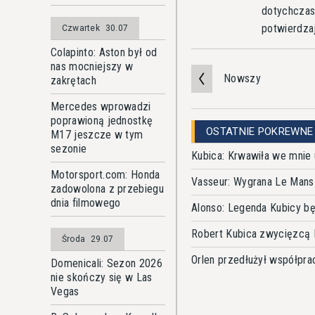
dotychczas
potwierdza
Czwartek
30.07
Colapinto: Aston był od
nas mocniejszy w
Nowszy
zakrętach
Mercedes wprowadzi
poprawioną jednostkę
OSTATNIE POKREWNE
M17 jeszcze w tym
sezonie
Kubica: Krwawiła we mnie u
Motorsport.com: Honda
Vasseur: Wygrana Le Mans
zadowolona z przebiegu
dnia filmowego
Alonso: Legenda Kubicy b
Robert Kubica zwycięzcą 
Środa
29.07
Orlen przedłużył współpr
Domenicali: Sezon 2026
nie skończy się w Las
Vegas