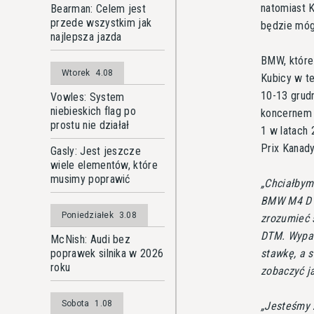
natomiast K
Bearman: Celem jest
przede wszystkim jak
będzie móg
najlepsza jazda
BMW, które 
Wtorek
4.08
Kubicy w te
10-13 grudn
Vowles: System
niebieskich flag po
koncernem 
prostu nie działał
1 w latach
Prix Kanad
Gasly: Jest jeszcze
wiele elementów, które
musimy poprawić
Chciałbym
BMW M4 D
Poniedziałek
3.08
zrozumieć 
DTM. Wypat
McNish: Audi bez
poprawek silnika w 2026
stawkę, a 
roku
zobaczyć ja
Sobota
1.08
Jesteśmy 