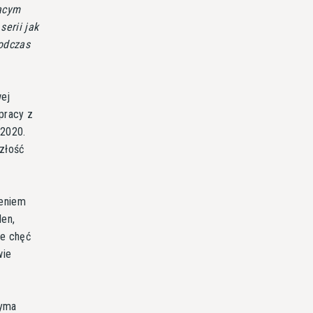
rącym
erii jak
odczas
wej
pracy z
 2020.
złość
ieniem
len,
je chęć
wie
zyma