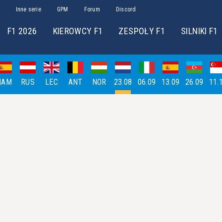
Inne serie
GPM
Forum
Discord
F1 2026
KIEROWCY F1
ZESPOŁY F1
SILNIKI F1
HAM
RUS
LEC
ANT
NOR
23.08
06.09
13.09
26.09
11.