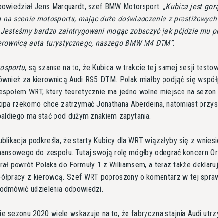
powiedział Jens Marquardt, szef BMW Motorsport.
Kubica jest go
 na scenie motosportu, mając duże doświadczenie z prestiżowych s
 Jesteśmy bardzo zaintrygowani mogąc zobaczyć jak pójdzie mu p
ierownicą auta turystycznego, naszego BMW M4 DTM
.
osportu
, są szanse na to, że Kubica w trakcie tej samej sesji testo
również za kierownicą Audi RS5 DTM. Polak miałby podjąć się współ
zespołem WRT, który teoretycznie ma jedno wolne miejsce na sezon
ekipa rzekomo chce zatrzymać Jonathana Aberdeina, natomiast przys
ipaldiego ma stać pod dużym znakiem zapytania.
ublikacja podkreśla, że starty Kubicy dla WRT wiązałyby się z wnies
nansowego do zespołu. Tutaj swoją rolę mógłby odegrać koncern Or
rał powrót Polaka do Formuły 1 z Williamsem, a teraz także deklaru
półpracy z kierowcą. Szef WRT poproszony o komentarz w tej spra
 odmówić udzielenia odpowiedzi.
e sezonu 2020 wiele wskazuje na to, że fabryczna stajnia Audi utr