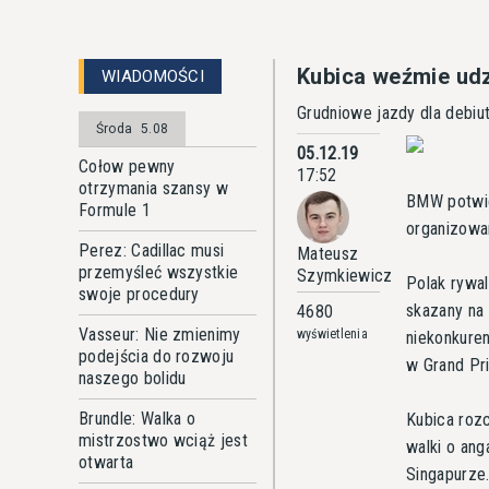
Kubica weźmie ud
WIADOMOŚCI
Grudniowe jazdy dla debiu
Środa
5.08
05.12.19
Cołow pewny
17:52
otrzymania szansy w
BMW potwie
Formule 1
organizowa
Perez: Cadillac musi
Mateusz
przemyśleć wszystkie
Szymkiewicz
Polak rywal
swoje procedury
skazany na
4680
Vasseur: Nie zmienimy
wyświetlenia
niekonkure
podejścia do rozwoju
w Grand Pr
naszego bolidu
Brundle: Walka o
Kubica roz
mistrzostwo wciąż jest
walki o an
otwarta
Singapurze.