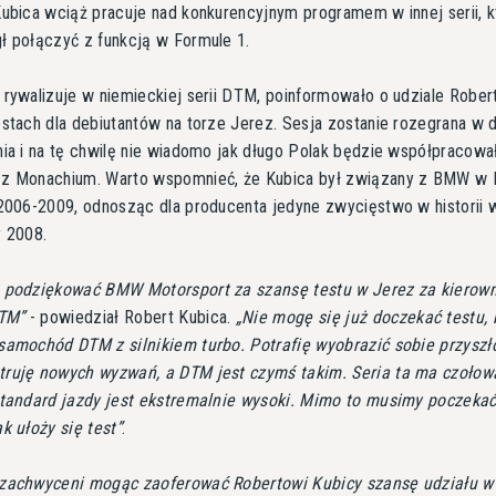
ubica wciąż pracuje nad konkurencyjnym programem w innej serii, k
ł połączyć z funkcją w Formule 1.
rywalizuje w niemieckiej serii DTM, poinformowało o udziale Rober
stach dla debiutantów na torze Jerez. Sesja zostanie rozegrana w 
ia i na tę chwilę nie wiadomo jak długo Polak będzie współpracowa
z Monachium. Warto wspomnieć, że Kubica był związany z BMW w 
 2006-2009, odnosząc dla producenta jedyne zwycięstwo w historii 
y 2008.
 podziękować BMW Motorsport za szansę testu w Jerez za kierow
TM
- powiedział Robert Kubica.
Nie mogę się już doczekać testu, 
samochód DTM z silnikiem turbo. Potrafię wyobrazić sobie przyszł
ruję nowych wyzwań, a DTM jest czymś takim. Seria ta ma czołow
standard jazdy jest ekstremalnie wysoki. Mimo to musimy poczekać
k ułoży się test
.
zachwyceni mogąc zaoferować Robertowi Kubicy szansę udziału w