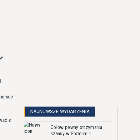
ów
ł
miejsce
NAJNOWSZE WYDARZENIA
wać z
Cołow pewny otrzymania
szansy w Formule 1