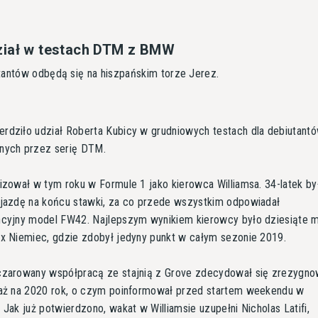
ział w testach DTM z BMW
tantów odbędą się na hiszpańskim torze Jerez.
rdziło udział Roberta Kubicy w grudniowych testach dla debiutant
nych przez serię DTM.
izował w tym roku w Formule 1 jako kierowca Williamsa. 34-latek by
 jazdę na końcu stawki, za co przede wszystkim odpowiadał
ncyjny model FW42. Najlepszym wynikiem kierowcy było dziesiąte 
ix Niemiec, gdzie zdobył jedyny punkt w całym sezonie 2019.
czarowany współpracą ze stajnią z Grove zdecydował się zrezygno
gaż na 2020 rok, o czym poinformował przed startem weekendu w
 Jak już potwierdzono, wakat w Williamsie uzupełni Nicholas Latifi,