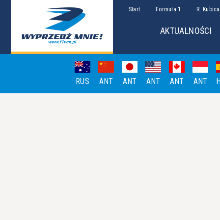
Start
Formuła 1
R. Kubica
AKTUALNOŚCI
RUS
ANT
ANT
ANT
ANT
ANT