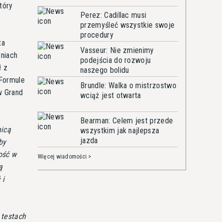
tóry
Perez: Cadillac musi
przemyśleć wszystkie swoje
procedury
ta
Vasseur: Nie zmienimy
dniach
podejścia do rozwoju
ł z
naszego bolidu
Formule
Brundle: Walka o mistrzostwo
w Grand
wciąż jest otwarta
Bearman: Celem jest przede
nicą
wszystkim jak najlepsza
jazda
by
ość w
Więcej wiadomości >
ą
 i
 testach