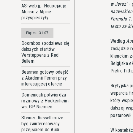
w Jerez
- 
AS-web.jp: Negocjacje
nazwiskiem
Alonso z Alpine
przyspieszyły
Formuła 1.
testu za k
Piątek
31.07
Według
Aut
Doornbos spodziewa się
zasiądzie 
dalszych startów
Verstappena z Red
klienckim 
Bullem
Belgijska 
Pietro Fitt
Bearman gotowy odejść
z Akademii Ferrari przy
interesującej ofercie
Brytyjska p
wsparcia fi
Domenicali potwierdza
który wspie
rozmowy z Hockenheim
ws. GP Niemiec
dalszej ws
postanowił
Steiner: Russell może
być zainteresowany
przejściem do Audi
W kontekści