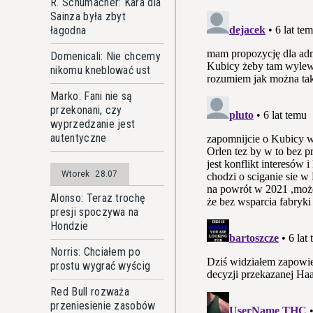
R. Schumacher: Kara dla
Sainza była zbyt
łagodna
Domenicali: Nie chcemy
nikomu kneblować ust
Marko: Fani nie są
przekonani, czy
wyprzedzanie jest
autentyczne
Wtorek
28.07
Alonso: Teraz trochę
presji spoczywa na
Hondzie
Norris: Chciałem po
prostu wygrać wyścig
Red Bull rozważa
przeniesienie zasobów