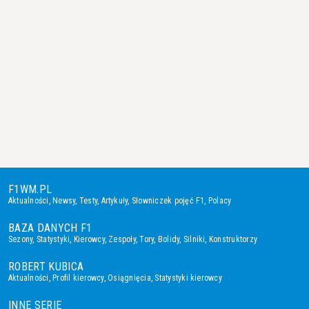
F1WM.PL
Aktualności
,
Newsy
,
Testy
,
Artykuły
,
Słowniczek pojęć F1
,
Polacy
BAZA DANYCH F1
Sezony
,
Statystyki
,
Kierowcy
,
Zespoły
,
Tory
,
Bolidy
,
Silniki
,
Konstruktorzy
ROBERT KUBICA
Aktualności
,
Profil kierowcy
,
Osiągnięcia
,
Statystyki kierowcy
INNE SERIE