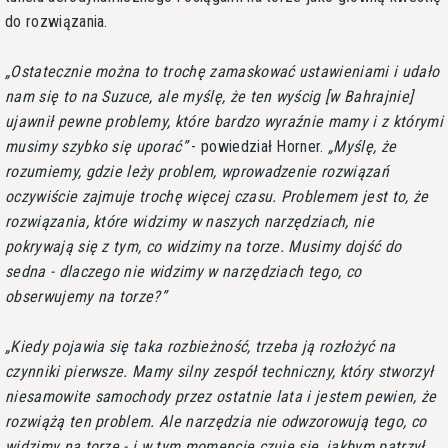
do rozwiązania.
Ostatecznie można to trochę zamaskować ustawieniami i udało
nam się to na Suzuce, ale myślę, że ten wyścig [w Bahrajnie]
ujawnił pewne problemy, które bardzo wyraźnie mamy i z którymi
musimy szybko się uporać
- powiedział Horner.
Myślę, że
rozumiemy, gdzie leży problem, wprowadzenie rozwiązań
oczywiście zajmuje trochę więcej czasu. Problemem jest to, że
rozwiązania, które widzimy w naszych narzędziach, nie
pokrywają się z tym, co widzimy na torze. Musimy dojść do
sedna - dlaczego nie widzimy w narzędziach tego, co
obserwujemy na torze?
Kiedy pojawia się taka rozbieżność, trzeba ją rozłożyć na
czynniki pierwsze. Mamy silny zespół techniczny, który stworzył
niesamowite samochody przez ostatnie lata i jestem pewien, że
rozwiążą ten problem. Ale narzędzia nie odwzorowują tego, co
widzimy na torze - i w tym momencie czuję się, jakbym patrzył