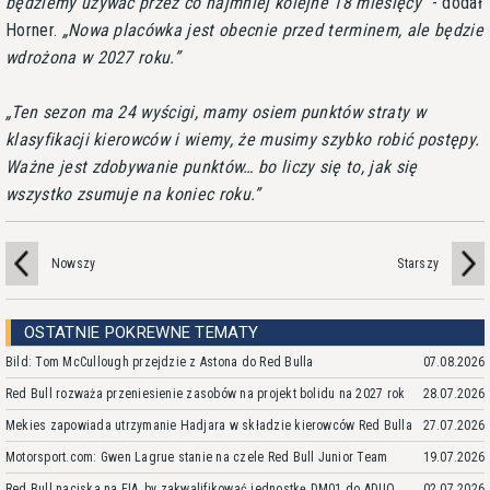
będziemy używać przez co najmniej kolejne 18 miesięcy
- dodał
Horner.
Nowa placówka jest obecnie przed terminem, ale będzie
wdrożona w 2027 roku.
Ten sezon ma 24 wyścigi, mamy osiem punktów straty w
klasyfikacji kierowców i wiemy, że musimy szybko robić postępy.
Ważne jest zdobywanie punktów… bo liczy się to, jak się
wszystko zsumuje na koniec roku.
Nowszy
Starszy
OSTATNIE POKREWNE TEMATY
Bild: Tom McCullough przejdzie z Astona do Red Bulla
07.08.2026
Red Bull rozważa przeniesienie zasobów na projekt bolidu na 2027 rok
28.07.2026
Mekies zapowiada utrzymanie Hadjara w składzie kierowców Red Bulla
27.07.2026
Motorsport.com: Gwen Lagrue stanie na czele Red Bull Junior Team
19.07.2026
Red Bull naciska na FIA, by zakwalifikować jednostkę DM01 do ADUO
02.07.2026