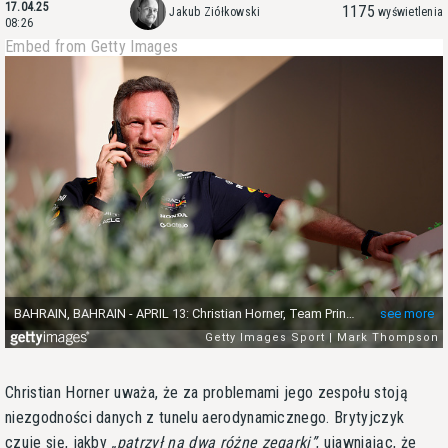
17.04.25
1175
Jakub Ziółkowski
wyświetlenia
08:26
Embed from Getty Images
Christian Horner uważa, że za problemami jego zespołu stoją
niezgodności danych z tunelu aerodynamicznego. Brytyjczyk
czuje się, jakby
patrzył na dwa różne zegarki
, ujawniając, że