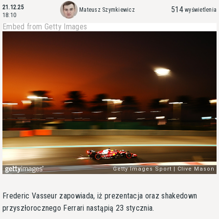
21.12.25
514
Mateusz Szymkiewicz
wyświetlenia
18:10
Embed from Getty Images
Frederic Vasseur zapowiada, iż prezentacja oraz shakedown
przyszłorocznego Ferrari nastąpią 23 stycznia.