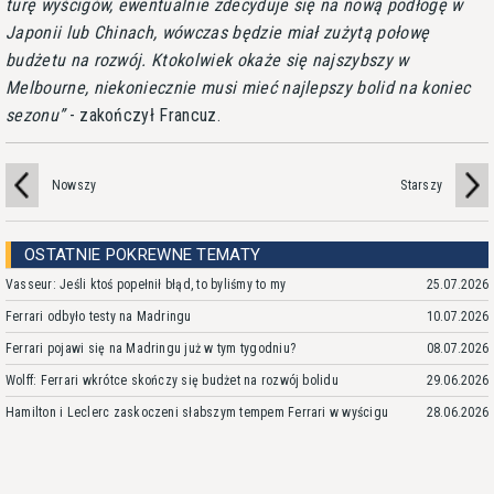
turę wyścigów, ewentualnie zdecyduje się na nową podłogę w
Japonii lub Chinach, wówczas będzie miał zużytą połowę
budżetu na rozwój. Ktokolwiek okaże się najszybszy w
Melbourne, niekoniecznie musi mieć najlepszy bolid na koniec
sezonu
- zakończył Francuz.
Nowszy
Starszy
OSTATNIE POKREWNE TEMATY
Vasseur: Jeśli ktoś popełnił błąd, to byliśmy to my
25.07.2026
Ferrari odbyło testy na Madringu
10.07.2026
Ferrari pojawi się na Madringu już w tym tygodniu?
08.07.2026
Wolff: Ferrari wkrótce skończy się budżet na rozwój bolidu
29.06.2026
Hamilton i Leclerc zaskoczeni słabszym tempem Ferrari w wyścigu
28.06.2026