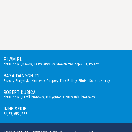
F1WM.PL
Aktualności
,
Newsy
,
Testy
,
Artykuły
,
Słowniczek pojęć F1
,
Polacy
BAZA DANYCH F1
Sezony
,
Statystyki
,
Kierowcy
,
Zespoły
,
Tory
,
Bolidy
,
Silniki
,
Konstruktorzy
ROBERT KUBICA
Aktualności
,
Profil kierowcy
,
Osiągnięcia
,
Statystyki kierowcy
INNE SERIE
F2
,
F3
,
GP2
,
GP3