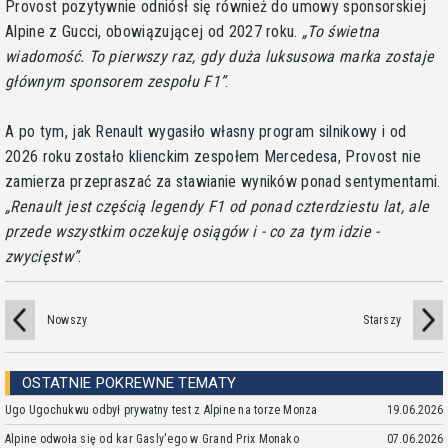
Provost pozytywnie odniósł się również do umowy sponsorskiej
Alpine z Gucci, obowiązującej od 2027 roku.
To świetna
wiadomość. To pierwszy raz, gdy duża luksusowa marka zostaje
głównym sponsorem zespołu F1
.
A po tym, jak Renault wygasiło własny program silnikowy i od
2026 roku zostało klienckim zespołem Mercedesa, Provost nie
zamierza przepraszać za stawianie wyników ponad sentymentami.
Renault jest częścią legendy F1 od ponad czterdziestu lat, ale
przede wszystkim oczekuję osiągów i - co za tym idzie -
zwycięstw
.
Nowszy
Starszy
OSTATNIE POKREWNE TEMATY
Ugo Ugochukwu odbył prywatny test z Alpine na torze Monza
19.06.2026
Alpine odwoła się od kar Gasly'ego w Grand Prix Monako
07.06.2026