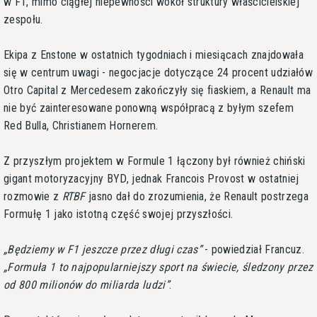
w F1, mimo ciągłej niepewności wokół struktury właścicielskiej
zespołu.
Ekipa z Enstone w ostatnich tygodniach i miesiącach znajdowała
się w centrum uwagi - negocjacje dotyczące 24 procent udziałów
Otro Capital z Mercedesem zakończyły się fiaskiem, a Renault ma
nie być zainteresowane ponowną współpracą z byłym szefem
Red Bulla, Christianem Hornerem.
Z przyszłym projektem w Formule 1 łączony był również chiński
gigant motoryzacyjny BYD, jednak Francois Provost w ostatniej
rozmowie z
RTBF
jasno dał do zrozumienia, że Renault postrzega
Formułę 1 jako istotną część swojej przyszłości.
Będziemy w F1 jeszcze przez długi czas
- powiedział Francuz.
Formuła 1 to najpopularniejszy sport na świecie, śledzony przez
od 800 milionów do miliarda ludzi
.