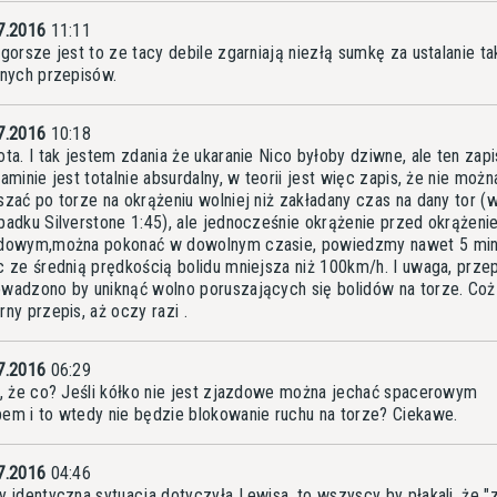
7.2016
11:11
jgorsze jest to ze tacy debile zgarniają niezłą sumkę za ustalanie ta
lnych przepisów.
7.2016
10:18
ota. I tak jestem zdania że ukaranie Nico byłoby dziwne, ale ten zap
aminie jest totalnie absurdalny, w teorii jest więc zapis, że nie możn
szać po torze na okrążeniu wolniej niż zakładany czas na dany tor (
padku Silverstone 1:45), ale jednocześnie okrążenie przed okrążen
dowym,można pokonać w dowolnym czasie, powiedzmy nawet 5 min
c ze średnią prędkością bolidu mniejsza niż 100km/h. I uwaga, przep
wadzono by uniknąć wolno poruszających się bolidów na torze. Coż
rny przepis, aż oczy razi .
7.2016
06:29
i, że co? Jeśli kółko nie jest zjazdowe można jechać spacerowym
em i to wtedy nie będzie blokowanie ruchu na torze? Ciekawe.
7.2016
04:46
y identyczna sytuacja dotyczyła Lewisa, to wszyscy by płakali, że 