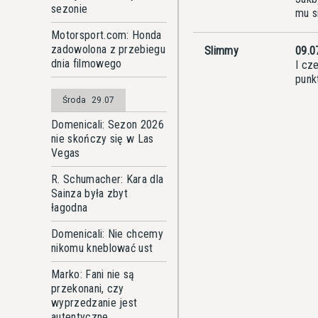
sezonie
mu si
Motorsport.com: Honda
zadowolona z przebiegu
Slimmy
09.0
dnia filmowego
I cz
punk
Środa
29.07
Domenicali: Sezon 2026
nie skończy się w Las
Vegas
R. Schumacher: Kara dla
Sainza była zbyt
łagodna
Domenicali: Nie chcemy
nikomu kneblować ust
Marko: Fani nie są
przekonani, czy
wyprzedzanie jest
autentyczne