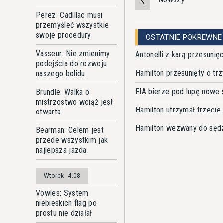
Perez: Cadillac musi
przemyśleć wszystkie
swoje procedury
OSTATNIE POKREWNE
Vasseur: Nie zmienimy
Antonelli z karą przesunię
podejścia do rozwoju
Hamilton przesunięty o trz
naszego bolidu
FIA bierze pod lupę nowe s
Brundle: Walka o
mistrzostwo wciąż jest
Hamilton utrzymał trzecie 
otwarta
Hamilton wezwany do sęd
Bearman: Celem jest
przede wszystkim jak
najlepsza jazda
Wtorek
4.08
Vowles: System
niebieskich flag po
prostu nie działał