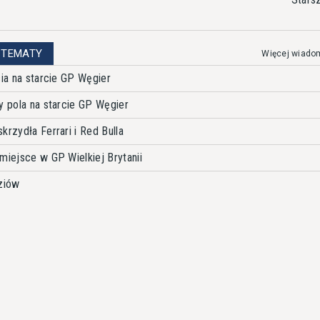
 TEMATY
Więcej wiado
cia na starcie GP Węgier
y pola na starcie GP Węgier
krzydła Ferrari i Red Bulla
miejsce w GP Wielkiej Brytanii
ziów