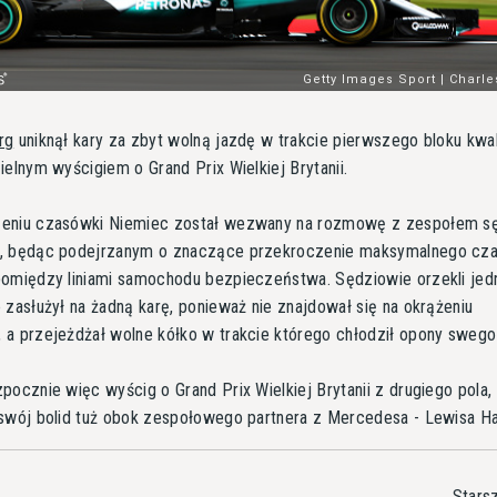
rg
uniknął kary za zbyt wolną jazdę w trakcie pierwszego bloku kwali
ielnym wyścigiem o Grand Prix Wielkiej Brytanii.
eniu czasówki Niemiec został wezwany na rozmowę z zespołem s
, będąc podejrzanym o znaczące przekroczenie maksymalnego cz
omiędzy liniami samochodu bezpieczeństwa. Sędziowie orzekli jed
 zasłużył na żadną karę, ponieważ nie znajdował się na okrążeniu
a przejeżdżał wolne kółko w trakcie którego chłodził opony swego 
pocznie więc wyścig o Grand Prix Wielkiej Brytanii z drugiego pola,
swój bolid tuż obok zespołowego partnera z Mercedesa - Lewisa Ha
Stars