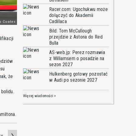
Racer.com: Ugochukwu może
dołączyć do Akademii
Cadillaca
Bild: Tom McCullough
przejdzie z Astona do Red
fikacji
Bulla
AS-web.jp: Perez rozmawia
z Williamsem o posadzie na
ędziów
sezon 2027
asu
Hulkenberg gotowy pozostać
nak, że
w Audi po sezonie 2027
bolidu.
Więcej wiadomości >
miltona.
zy