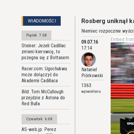
Rosberg uniknął k
WIADOMOŚCI
Niemiec rozpocznie wyścig 
Piątek
7.08
Embed from
09.07.16
Steiner: Jeżeli Cadillac
17:14
zmieni kierowcę, to
pożegna się z Bottasem
Racer.com: Ugochukwu
Nataniel
może dołączyć do
Piórkowski
Akademii Cadillaca
1363
Bild: Tom McCullough
wyświetlenia
przejdzie z Astona do
Red Bulla
Czwartek
6.08
AS-web.jp: Perez