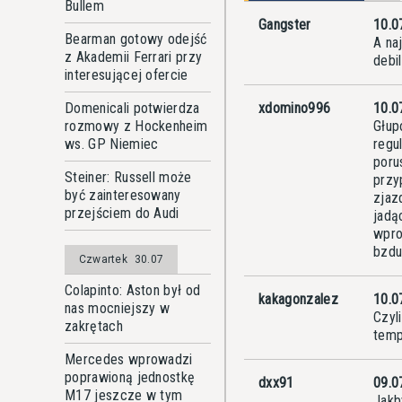
Bullem
Gangster
10.0
Bearman gotowy odejść
A na
z Akademii Ferrari przy
debi
interesującej ofercie
xdomino996
10.0
Domenicali potwierdza
Głup
rozmowy z Hockenheim
regul
ws. GP Niemiec
poru
Steiner: Russell może
przy
być zainteresowany
zjaz
przejściem do Audi
jadą
wpro
bzdu
Czwartek
30.07
Colapinto: Aston był od
kakagonzalez
10.0
nas mocniejszy w
Czyl
zakrętach
temp
Mercedes wprowadzi
poprawioną jednostkę
dxx91
09.0
M17 jeszcze w tym
Jakb