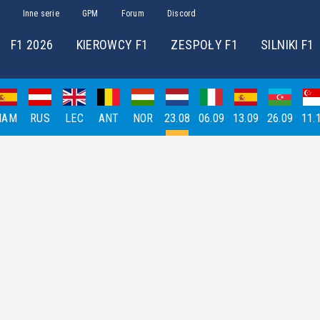
Inne serie
GPM
Forum
Discord
F1 2026
KIEROWCY F1
ZESPOŁY F1
SILNIKI F1
HAM
RUS
LEC
ANT
NOR
23.08
06.09
13.09
26.09
11.