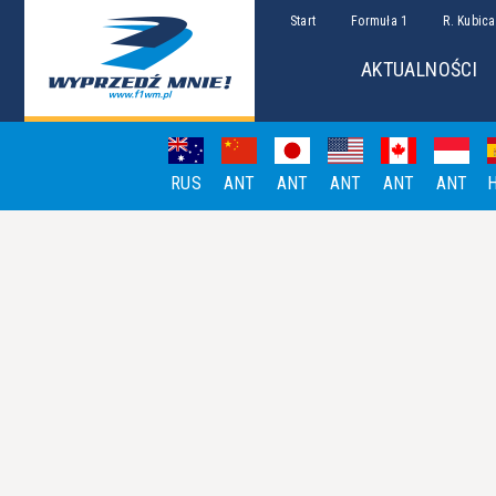
Start
Formuła 1
R. Kubica
AKTUALNOŚCI
RUS
ANT
ANT
ANT
ANT
ANT