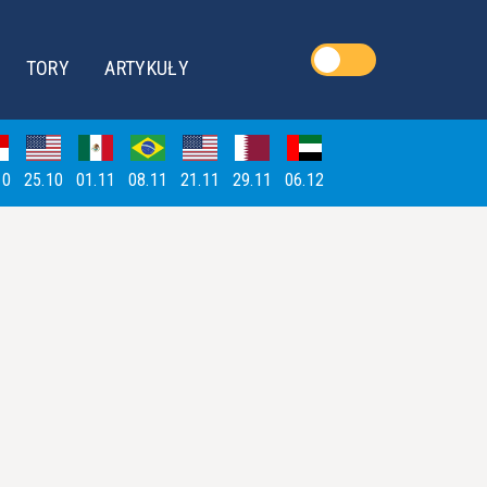
TORY
ARTYKUŁY
10
25.10
01.11
08.11
21.11
29.11
06.12