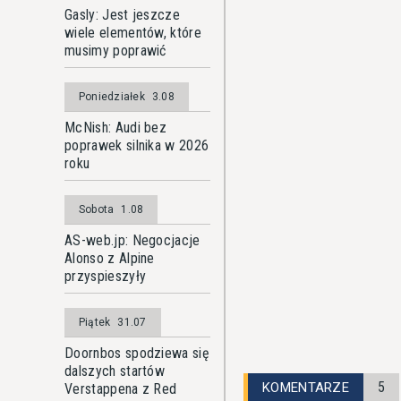
Gasly: Jest jeszcze
wiele elementów, które
musimy poprawić
Poniedziałek
3.08
McNish: Audi bez
poprawek silnika w 2026
roku
Sobota
1.08
AS-web.jp: Negocjacje
Alonso z Alpine
przyspieszyły
Piątek
31.07
Doornbos spodziewa się
dalszych startów
5
KOMENTARZE
Verstappena z Red