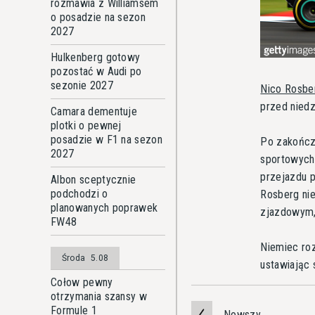
rozmawia z Williamsem
o posadzie na sezon
2027
Hulkenberg gotowy
pozostać w Audi po
sezonie 2027
Nico Rosbe
przed niedz
Camara dementuje
plotki o pewnej
posadzie w F1 na sezon
Po zakończ
2027
sportowych
przejazdu p
Albon sceptycznie
podchodzi o
Rosberg nie
planowanych poprawek
zjazdowym, 
FW48
Niemiec roz
Środa
5.08
ustawiając 
Cołow pewny
otrzymania szansy w
Formule 1
Nowszy