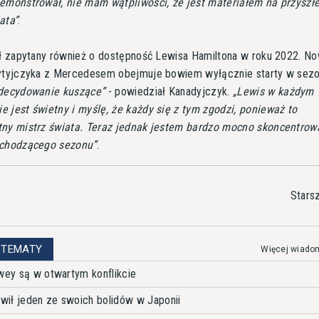
demonstrował, nie mam wątpliwości, że jest materiałem na przyszł
ata
.
ał zapytany również o dostępność Lewisa Hamiltona w roku 2022. N
rytyjczyka z Mercedesem obejmuje bowiem wyłącznie starty w sezo
decydowanie kuszące
- powiedział Kanadyjczyk.
Lewis w każdym
 jest świetny i myślę, że każdy się z tym zgodzi, ponieważ to
tny mistrz świata. Teraz jednak jestem bardzo mocno skoncentrow
dchodzącego sezonu
.
Stars
 TEMATY
Więcej wiado
ewey są w otwartym konflikcie
awił jeden ze swoich bolidów w Japonii