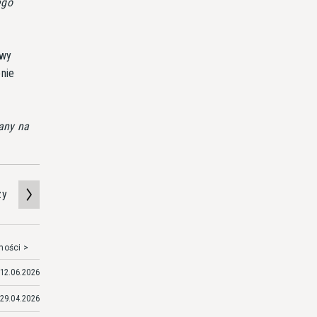
ego
owy
nie
any na
zy
mości >
12.06.2026
29.04.2026