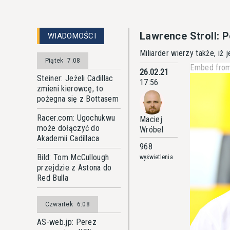
Lawrence Stroll: 
WIADOMOŚCI
Miliarder wierzy także, iż
Piątek
7.08
Embed from
26.02.21
Steiner: Jeżeli Cadillac
17:56
zmieni kierowcę, to
pożegna się z Bottasem
Racer.com: Ugochukwu
Maciej
może dołączyć do
Wróbel
Akademii Cadillaca
968
Bild: Tom McCullough
wyświetlenia
przejdzie z Astona do
Red Bulla
Czwartek
6.08
AS-web.jp: Perez