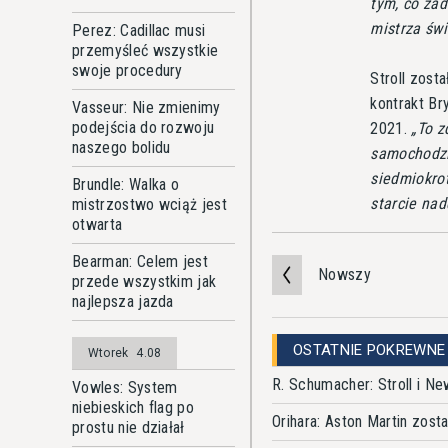
tym, co za
mistrza świ
Perez: Cadillac musi
przemyśleć wszystkie
swoje procedury
Stroll zost
kontrakt B
Vasseur: Nie zmienimy
podejścia do rozwoju
2021.
To z
naszego bolidu
samochodzie
siedmiokro
Brundle: Walka o
starcie na
mistrzostwo wciąż jest
otwarta
Bearman: Celem jest
Nowszy
przede wszystkim jak
najlepsza jazda
OSTATNIE POKREWNE
Wtorek
4.08
R. Schumacher: Stroll i N
Vowles: System
niebieskich flag po
Orihara: Aston Martin zost
prostu nie działał