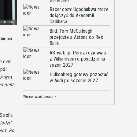
Racer.com: Ugochukwu może
dołączyć do Akademii
Cadillaca
Bild: Tom McCullough
przejdzie z Astona do Red
nienia
Bulla
AS-web.jp: Perez rozmawia
z Williamsem o posadzie na
e cele
sezon 2027
spół
Hulkenberg gotowy pozostać
rotnym
w Audi po sezonie 2027
endent
Więcej wiadomości >
trolla,
ludzi
.
ent. Po