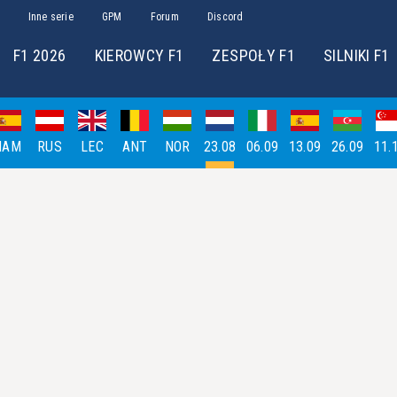
Inne serie
GPM
Forum
Discord
F1 2026
KIEROWCY F1
ZESPOŁY F1
SILNIKI F1
HAM
RUS
LEC
ANT
NOR
23.08
06.09
13.09
26.09
11.