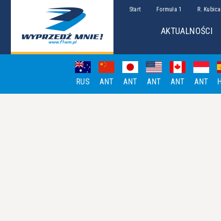
Start
Formuła 1
R. Kubica
AKTUALNOŚCI
RUS
ANT
ANT
ANT
ANT
ANT