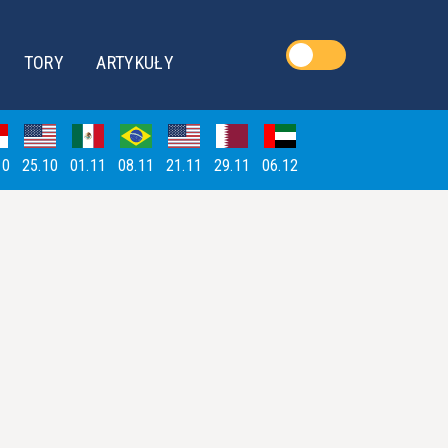
TORY
ARTYKUŁY
10
25.10
01.11
08.11
21.11
29.11
06.12