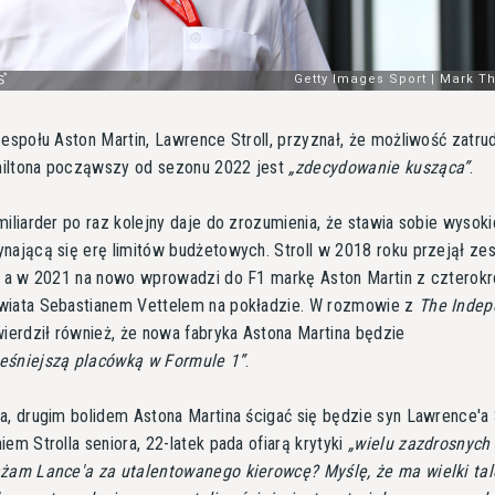
zespołu Aston Martin, Lawrence Stroll, przyznał, że możliwość zatrud
iltona począwszy od sezonu 2022 jest
zdecydowanie kusząca
.
miliarder po raz kolejny daje do zrozumienia, że stawia sobie wysoki
nającą się erę limitów budżetowych. Stroll w 2018 roku przejął ze
a, a w 2021 na nowo wprowadzi do F1 markę Aston Martin z czterok
wiata Sebastianem Vettelem na pokładzie. W rozmowie z
The Indep
wierdził również, że nowa fabryka Astona Martina będzie
eśniejszą placówką w Formule 1
.
a, drugim bolidem Astona Martina ścigać się będzie syn Lawrence'a S
iem Strolla seniora, 22-latek pada ofiarą krytyki
wielu zazdrosnych 
żam Lance'a za utalentowanego kierowcę? Myślę, że ma wielki tal