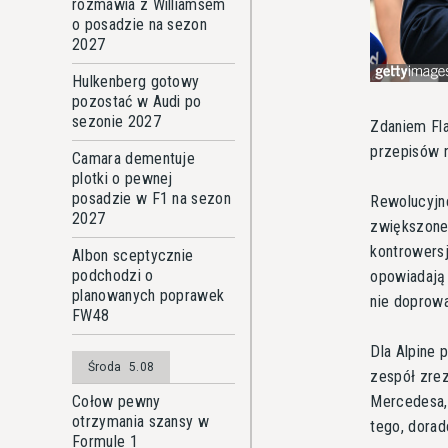
rozmawia z Williamsem
o posadzie na sezon
2027
Hulkenberg gotowy
pozostać w Audi po
sezonie 2027
Zdaniem Fla
przepisów n
Camara dementuje
plotki o pewnej
posadzie w F1 na sezon
Rewolucyjn
2027
zwiększonej
kontrowersj
Albon sceptycznie
podchodzi o
opowiadają 
planowanych poprawek
nie doprowa
FW48
Dla Alpine
Środa
5.08
zespół zrez
Mercedesa,
Cołow pewny
otrzymania szansy w
tego, dorad
Formule 1