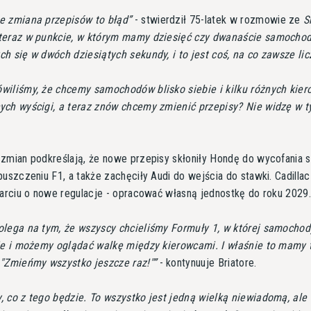
e zmiana przepisów to błąd
- stwierdził 75-latek w rozmowie ze
S
teraz w punkcie, w którym mamy dziesięć czy dwanaście samocho
h się w dwóch dziesiątych sekundy, i to jest coś, na co zawsze lic
iliśmy, że chcemy samochodów blisko siebie i kilku różnych kie
ych wyścigi, a teraz znów chcemy zmienić przepisy? Nie widzę w 
zmian podkreślają, że nowe przepisy skłoniły Hondę do wycofania s
puszczeniu F1, a także zachęciły Audi do wejścia do stawki. Cadilla
parciu o nowe regulacje - opracować własną jednostkę do roku 2029
lega na tym, że wszyscy chcieliśmy Formuły 1, w której samochod
ie i możemy oglądać walkę między kierowcami. I właśnie to mamy 
 "Zmieńmy wszystko jeszcze raz!"
- kontynuuje Briatore.
 co z tego będzie. To wszystko jest jedną wielką niewiadomą, ale 