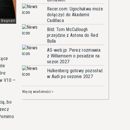
Racer.com: Ugochukwu może
dołączyć do Akademii
Cadillaca
Bild: Tom McCullough
przejdzie z Astona do Red
Bulla
AS-web.jp: Perez rozmawia
z Williamsem o posadzie na
zące
sezon 2027
ele
Hulkenberg gotowy pozostać
óre
w Audi po sezonie 2027
ków V10 —
Więcej wiadomości >
ią, bo
rzecz
 Pomimo