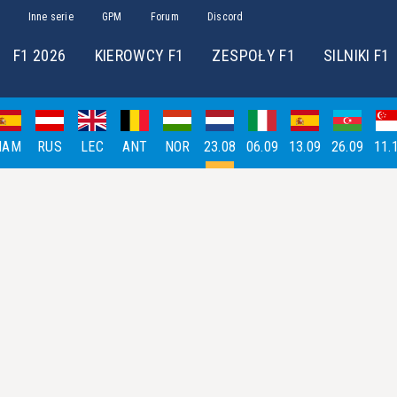
Inne serie
GPM
Forum
Discord
F1 2026
KIEROWCY F1
ZESPOŁY F1
SILNIKI F1
HAM
RUS
LEC
ANT
NOR
23.08
06.09
13.09
26.09
11.