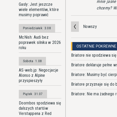
mnie jasne 
Gasly: Jest jeszcze
chcemy? Wię
wiele elementów, które
musimy poprawić
Nowszy
Poniedziałek
3.08
McNish: Audi bez
poprawek silnika w 2026
OSTATNIE POKREWNE
roku
Briatore nie spodziewa si
Sobota
1.08
Briatore deklaruje pełne w
AS-web.jp: Negocjacje
Briatore: Musimy być cierp
Alonso z Alpine
przyspieszyły
Briatore przyznaje się do
Briatore: Nie ma żadnego 
Piątek
31.07
Doornbos spodziewa się
dalszych startów
Verstappena z Red