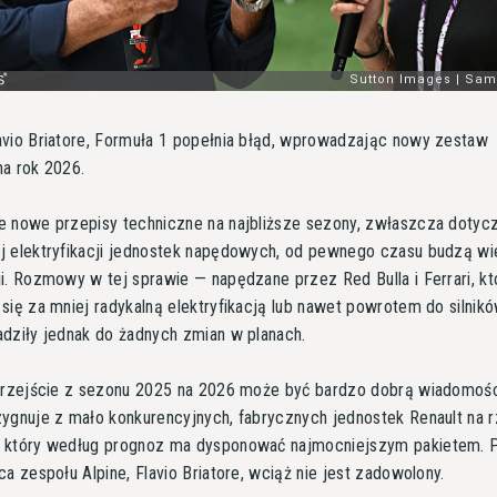
vio Briatore, Formuła 1 popełnia błąd, wprowadzając nowy zestaw
a rok 2026.
e nowe przepisy techniczne na najbliższe sezony, zwłaszcza dotyc
 elektryfikacji jednostek napędowych, od pewnego czasu budzą wi
i. Rozmowy w tej sprawie — napędzane przez Red Bulla i Ferrari, kt
się za mniej radykalną elektryfikacją lub nawet powrotem do silni
dziły jednak do żadnych zmian w planach.
 przejście z sezonu 2025 na 2026 może być bardzo dobrą wiadomośc
ygnuje z mało konkurencyjnych, fabrycznych jednostek Renault na 
 który według prognoz ma dysponować najmocniejszym pakietem.
ca zespołu Alpine, Flavio Briatore, wciąż nie jest zadowolony.