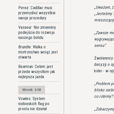
Uważam, ż
Perez: Cadillac musi
przemyśleć wszystkie
Jesteśmy 
swoje procedury
mieszczącyc
Vasseur: Nie zmienimy
podejścia do rozwoju
Zawsze mów
naszego bolidu
wygrywając
sensu
.
Brundle: Walka o
mistrzostwo wciąż jest
otwarta
Zwolennicy 
decyzji o o
Bearman: Celem jest
kolei - w o
przede wszystkim jak
najlepsza jazda
Problem po
blisko sieb
Wtorek
4.08
co robimy?
Vowles: System
niebieskich flag po
prostu nie działał
Zobaczymy,