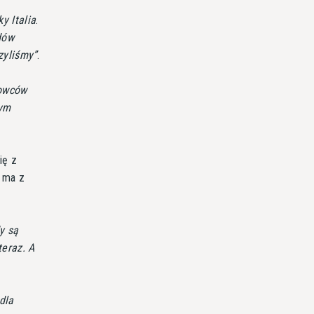
ky Italia
.
dów
zyliśmy
.
rowców
tym
ię z
c ma z
.
y są
teraz. A
dla