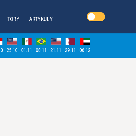
TORY
ARTYKUŁY
10
25.10
01.11
08.11
21.11
29.11
06.12