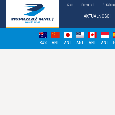
Start
Formuła 1
R. Kubica
AKTUALNOŚCI
RUS
ANT
ANT
ANT
ANT
ANT