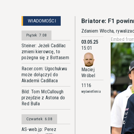
Briatore: F1 powi
WIADOMOŚCI
Zdaniem Włocha, rywalizac
Piątek
7.08
Embed from
03.05.25
Steiner: Jeżeli Cadillac
15:01
zmieni kierowcę, to
pożegna się z Bottasem
Racer.com: Ugochukwu
Maciej
może dołączyć do
Wróbel
Akademii Cadillaca
1116
Bild: Tom McCullough
wyświetlenia
przejdzie z Astona do
Red Bulla
Czwartek
6.08
AS-web.jp: Perez