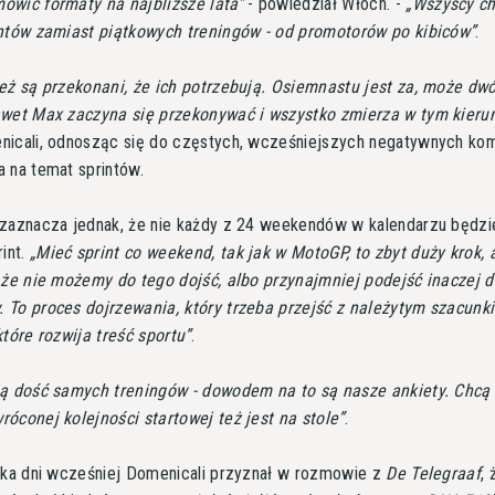
wić formaty na najbliższe lata
- powiedział Włoch. -
Wszyscy c
intów zamiast piątkowych treningów - od promotorów po kibiców
.
eż są przekonani, że ich potrzebują. Osiemnastu jest za, może dw
awet Max zaczyna się przekonywać i wszystko zmierza w tym kieru
nicali, odnosząc się do częstych, wcześniejszych negatywnych ko
 na temat sprintów.
 zaznacza jednak, że nie każdy z 24 weekendów w kalendarzu będzi
rint.
Mieć sprint co weekend, tak jak w MotoGP, to zbyt duży krok, 
 że nie możemy do tego dojść, albo przynajmniej podejść inaczej 
To proces dojrzewania, który trzeba przejść z należytym szacunk
które rozwija treść sportu
.
ą dość samych treningów - dowodem na to są nasze ankiety. Chcą 
óconej kolejności startowej też jest na stole
.
lka dni wcześniej Domenicali przyznał w rozmowie z
De Telegraaf
, 