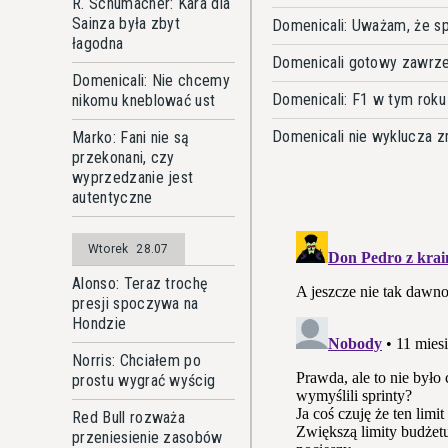
R. Schumacher: Kara dla
Sainza była zbyt
Domenicali: Uważam, że sp
łagodna
Domenicali gotowy zawrze
Domenicali: Nie chcemy
Domenicali: F1 w tym roku
nikomu kneblować ust
Domenicali nie wyklucza 
Marko: Fani nie są
przekonani, czy
wyprzedzanie jest
autentyczne
Wtorek
28.07
Alonso: Teraz trochę
presji spoczywa na
Hondzie
Norris: Chciałem po
prostu wygrać wyścig
Red Bull rozważa
przeniesienie zasobów