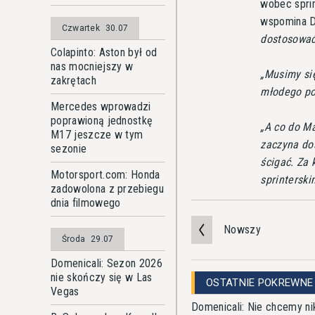
wobec spri
wspomina D
Czwartek
30.07
dostosować 
Colapinto: Aston był od
nas mocniejszy w
Musimy się
zakrętach
młodego po
Mercedes wprowadzi
poprawioną jednostkę
A co do Ma
M17 jeszcze w tym
zaczyna dos
sezonie
ścigać. Za 
Motorsport.com: Honda
sprintersk
zadowolona z przebiegu
dnia filmowego
Nowszy
Środa
29.07
Domenicali: Sezon 2026
nie skończy się w Las
OSTATNIE POKREWNE
Vegas
Domenicali: Nie chcemy n