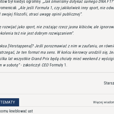
ntów był kiedyś ogromny.
Jak śmieliśmy dotykać samego DNA F1?
omenicali.
Ale jeśli Formuła 1, czy jakikolwiek inny sport, nie odw
swojej filozofii, straci uwagę opinii publicznej
.
 rozwijać jako sport, nie zrażając rzecz jasna kibiców, ale ignorow
kolenia też nie jest dobrym rozwiązaniem
.
ksa [Verstappena]? Jeśli porozmawiać z nim w zaufaniu, on równi
trzegać, że ten format ma sens. W końcu kierowcy urodzili się, że
kilka lat wszystkie Grand Prix będą chciały mieć weekend z wyścig
im w sobotę
- zakończył
CEO
Formuły 1.
Stars
 TEMATY
Więcej wiado
ikomu kneblować ust