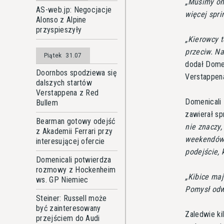
Musimy omó
AS-web.jp: Negocjacje
więcej spr
Alonso z Alpine
przyspieszyły
Kierowcy t
przeciw. N
Piątek
31.07
dodał Dome
Doornbos spodziewa się
Verstappena
dalszych startów
Verstappena z Red
Domenicali
Bullem
zawierał sp
Bearman gotowy odejść
nie znaczy,
z Akademii Ferrari przy
weekendów. 
interesującej ofercie
podejście, 
Domenicali potwierdza
rozmowy z Hockenheim
Kibice maj
ws. GP Niemiec
Pomysł odwr
Steiner: Russell może
być zainteresowany
Zaledwie ki
przejściem do Audi