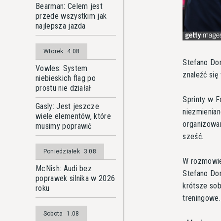
Bearman: Celem jest
przede wszystkim jak
najlepsza jazda
Wtorek
4.08
Stefano Dom
Vowles: System
znaleźć się
niebieskich flag po
prostu nie działał
Sprinty w F
Gasly: Jest jeszcze
niezmienia
wiele elementów, które
organizowan
musimy poprawić
sześć.
Poniedziałek
3.08
W rozmowie
McNish: Audi bez
Stefano Dom
poprawek silnika w 2026
krótsze sob
roku
treningowe.
Sobota
1.08