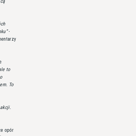
hcą
óch
nku
-
mentarzy
e
ale to
do
iem. To
akcji.
że opór