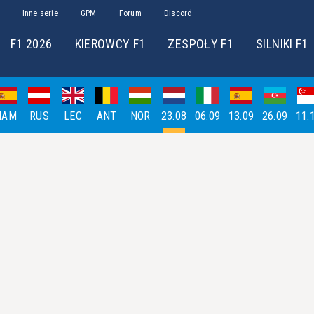
Inne serie
GPM
Forum
Discord
F1 2026
KIEROWCY F1
ZESPOŁY F1
SILNIKI F1
HAM
RUS
LEC
ANT
NOR
23.08
06.09
13.09
26.09
11.