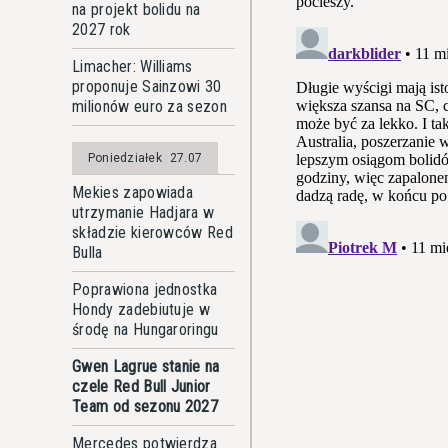
na projekt bolidu na
2027 rok
Limacher: Williams
proponuje Sainzowi 30
milionów euro za sezon
Poniedziałek
27.07
Mekies zapowiada
utrzymanie Hadjara w
składzie kierowców Red
Bulla
Poprawiona jednostka
Hondy zadebiutuje w
środę na Hungaroringu
Gwen Lagrue stanie na
czele Red Bull Junior
Team od sezonu 2027
Mercedes potwierdza