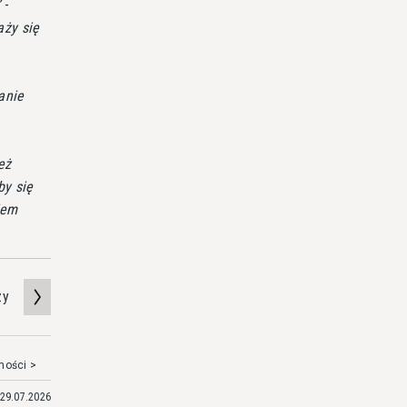
-
aży się
anie
eż
by się
iem
zy
mości >
29.07.2026