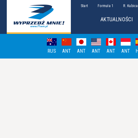
Start
Formuła 1
R. Kubica
AKTUALNOŚCI
RUS
ANT
ANT
ANT
ANT
ANT