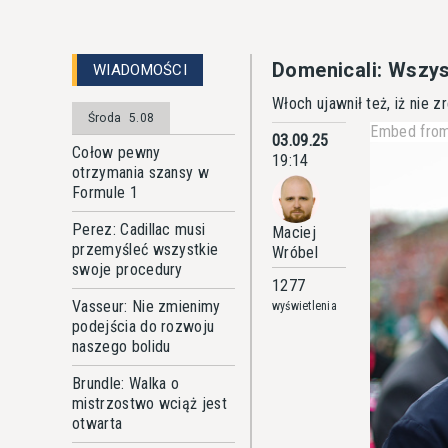
Domenicali: Wszys
WIADOMOŚCI
Włoch ujawnił też, iż nie
Środa
5.08
Embed from
03.09.25
Cołow pewny
19:14
otrzymania szansy w
Formule 1
Perez: Cadillac musi
Maciej
przemyśleć wszystkie
Wróbel
swoje procedury
1277
Vasseur: Nie zmienimy
wyświetlenia
podejścia do rozwoju
naszego bolidu
Brundle: Walka o
mistrzostwo wciąż jest
otwarta