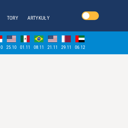
TORY
ARTYKUŁY
10
25.10
01.11
08.11
21.11
29.11
06.12