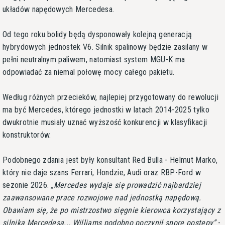
układów napędowych Mercedesa.
Od tego roku bolidy będą dysponowały kolejną generacją
hybrydowych jednostek V6. Silnik spalinowy będzie zasilany w
pełni neutralnym paliwem, natomiast system MGU-K ma
odpowiadać za niemal połowę mocy całego pakietu.
Według różnych przecieków, najlepiej przygotowany do rewolucji
ma być Mercedes, którego jednostki w latach 2014-2025 tylko
dwukrotnie musiały uznać wyższość konkurencji w klasyfikacji
konstruktorów.
Podobnego zdania jest były konsultant Red Bulla - Helmut Marko,
który nie daje szans Ferrari, Hondzie, Audi oraz RBP-Ford w
sezonie 2026.
Mercedes wydaje się prowadzić najbardziej
zaawansowane prace rozwojowe nad jednostką napędową.
Obawiam się, że po mistrzostwo sięgnie kierowca korzystający z
silnika Mercedesa... Williams podobno poczynił spore postępy
-