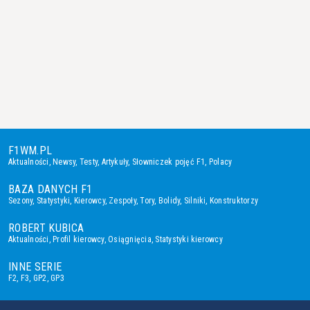
F1WM.PL
Aktualności
,
Newsy
,
Testy
,
Artykuły
,
Słowniczek pojęć F1
,
Polacy
BAZA DANYCH F1
Sezony
,
Statystyki
,
Kierowcy
,
Zespoły
,
Tory
,
Bolidy
,
Silniki
,
Konstruktorzy
ROBERT KUBICA
Aktualności
,
Profil kierowcy
,
Osiągnięcia
,
Statystyki kierowcy
INNE SERIE
F2
,
F3
,
GP2
,
GP3