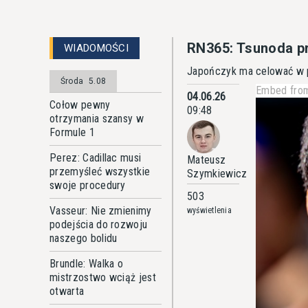
RN365: Tsunoda pr
WIADOMOŚCI
Japończyk ma celować w p
Środa
5.08
Embed from
04.06.26
Cołow pewny
09:48
otrzymania szansy w
Formule 1
Perez: Cadillac musi
Mateusz
przemyśleć wszystkie
Szymkiewicz
swoje procedury
503
Vasseur: Nie zmienimy
wyświetlenia
podejścia do rozwoju
naszego bolidu
Brundle: Walka o
mistrzostwo wciąż jest
otwarta