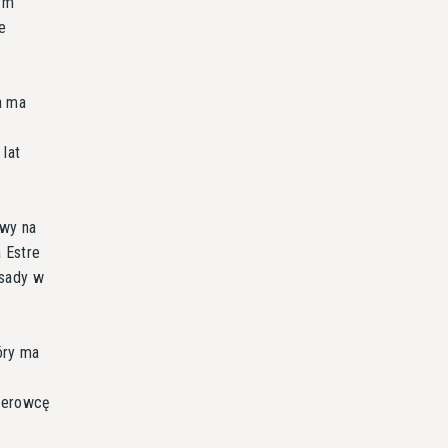
łym
e
a ma
lat
awy na
 Estre
osady w
óry ma
z
kierowcę