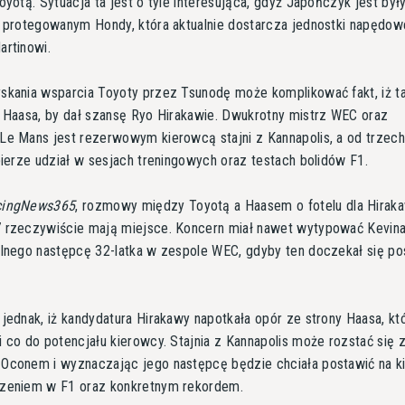
oyotą. Sytuacja ta jest o tyle interesująca, gdyż Japończyk jest by
m protegowanym Hondy, która aktualnie dostarcza jednostki napędow
artinowi.
skania wsparcia Toyoty przez Tsunodę może komplikować fakt, iż t
a Haasa, by dał szansę Ryo Hirakawie. Dwukrotny mistrz WEC oraz
e Mans jest rezerwowym kierowcą stajni z Kannapolis, a od trzech 
bierze udział w sesjach treningowych oraz testach bolidów F1.
cingNews365
, rozmowy między Toyotą a Haasem o fotelu dla Hirak
 rzeczywiście mają miejsce. Koncern miał nawet wytypować Kevina
alnego następcę 32-latka w zespole WEC, gdyby ten doczekał się p
jednak, iż kandydatura Hirakawy napotkała opór ze strony Haasa, kt
 co do potencjału kierowcy. Stajnia z Kannapolis może rozstać się 
Oconem i wyznaczając jego następcę będzie chciała postawić na 
zeniem w F1 oraz konkretnym rekordem.