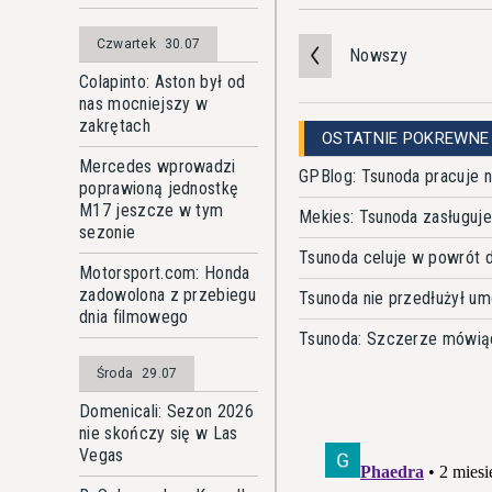
Czwartek
30.07
Nowszy
Colapinto: Aston był od
nas mocniejszy w
zakrętach
OSTATNIE POKREWNE
Mercedes wprowadzi
GPBlog: Tsunoda pracuje 
poprawioną jednostkę
M17 jeszcze w tym
Mekies: Tsunoda zasługuje
sezonie
Tsunoda celuje w powrót 
Motorsport.com: Honda
zadowolona z przebiegu
Tsunoda nie przedłużył 
dnia filmowego
Tsunoda: Szczerze mówiąc
Środa
29.07
Domenicali: Sezon 2026
nie skończy się w Las
Vegas