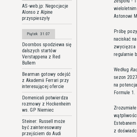
zespołu - T
AS-web.jp: Negocjacje
wieloletni
Alonso z Alpine
Astonowi M
przyspieszyły
Próbę pozy
Piątek
31.07
naciskać n
Doornbos spodziewa się
zwycięzca L
dalszych startów
regularnie 
Verstappena z Red
Bullem
Według
Ra
Bearman gotowy odejść
sezon 2027
z Akademii Ferrari przy
na potencj
interesującej ofercie
Formule 1.
Domenicali potwierdza
rozmowy z Hockenheim
Zrozumiałe 
ws. GP Niemiec
wątpliwości
Steiner: Russell może
Estebanem 
być zainteresowany
z doświadc
przejściem do Audi