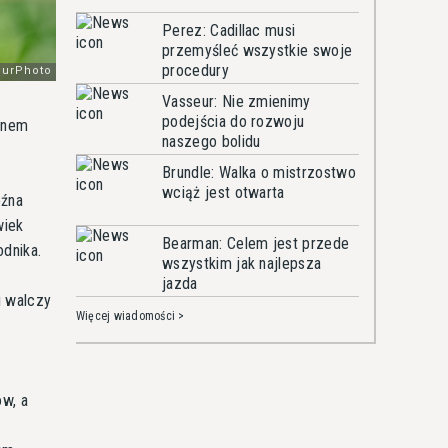
Perez: Cadillac musi
przemyśleć wszystkie swoje
procedury
Vasseur: Nie zmienimy
podejścia do rozwoju
ernem
naszego bolidu
Brundle: Walka o mistrzostwo
wciąż jest otwarta
óźna
wiek
Bearman: Celem jest przede
dnika.
wszystkim jak najlepsza
jazda
i walczy
Więcej wiadomości >
,
ów, a
o