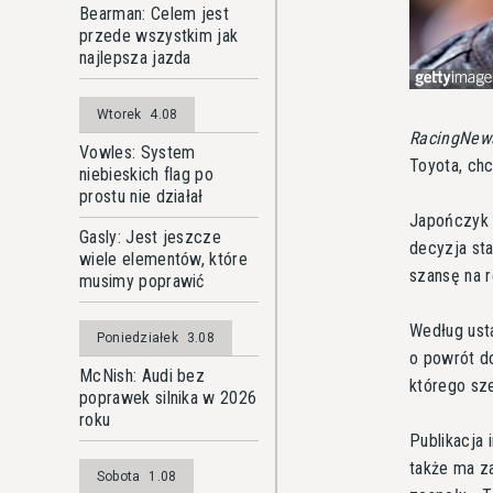
Bearman: Celem jest
przede wszystkim jak
najlepsza jazda
Wtorek
4.08
RacingNew
Vowles: System
Toyota, ch
niebieskich flag po
prostu nie działał
Japończyk 
Gasly: Jest jeszcze
decyzja sta
wiele elementów, które
szansę na r
musimy poprawić
Według ust
Poniedziałek
3.08
o powrót d
McNish: Audi bez
którego sz
poprawek silnika w 2026
roku
Publikacja 
także ma za
Sobota
1.08