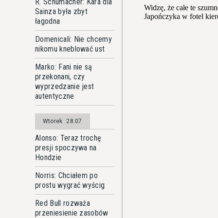
R. Schumacher: Kara dla
Sainza była zbyt
łagodna
Domenicali: Nie chcemy
nikomu kneblować ust
Marko: Fani nie są
przekonani, czy
wyprzedzanie jest
autentyczne
Wtorek
28.07
Alonso: Teraz trochę
presji spoczywa na
Hondzie
Norris: Chciałem po
prostu wygrać wyścig
Red Bull rozważa
przeniesienie zasobów