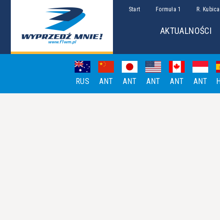
Start
Formuła 1
R. Kubica
AKTUALNOŚCI
RUS
ANT
ANT
ANT
ANT
ANT