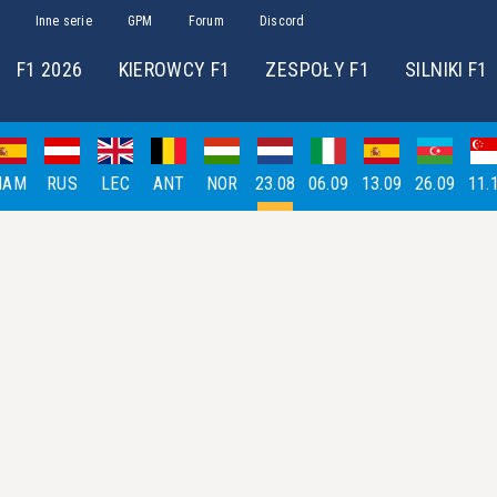
Inne serie
GPM
Forum
Discord
F1 2026
KIEROWCY F1
ZESPOŁY F1
SILNIKI F1
HAM
RUS
LEC
ANT
NOR
23.08
06.09
13.09
26.09
11.