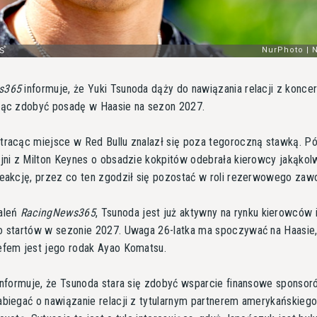
s365
informuje, że Yuki Tsunoda dąży do nawiązania relacji z konc
cąc zdobyć posadę w Haasie na sezon 2027.
tracąc miejsce w Red Bullu znalazł się poza tegoroczną stawką. P
jni z Milton Keynes o obsadzie kokpitów odebrała kierowcy jakąkol
eakcję, przez co ten zgodził się pozostać w roli rezerwowego zawo
aleń
RacingNews365
, Tsunoda jest już aktywny na rynku kierowców 
o startów w sezonie 2027. Uwaga 26-latka ma spoczywać na Haasie
efem jest jego rodak Ayao Komatsu.
informuje, że Tsunoda stara się zdobyć wsparcie finansowe sponsor
biegać o nawiązanie relacji z tytularnym partnerem amerykańskieg