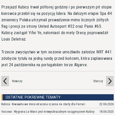
Przejazd Kubicy trwał półtorej godziny i po pierwszym pit stopie
kierowca przebił się na pozycję lidera. Na dalszym etapie Spa 4H
zmiennicy Polaka utrzymali prowadzenie mimo licznych żółtych
flag i presji ze strony United Autosport #32 oraz Panis #65.
Kubicę zastąpił Yifei Ye, natomiast do mety Orecę poprowadził
Louis Deletraz.
Trzecie zwycięstwo w tym sezonie umożliwiło załodze WRT #41
zdobycie tytułu na jedną rundę przed końcem, która zaplanowana
jest 24 października na portugalskim torze Algarve.
Nowszy
Starszy
OSTATNIE POKREWNE TEMATY
Kubica: Krwawiła we mnie utracona szansa na starty dla Ferrari
22.06.2026
Vasseur: Wygrana Le Mans jest niewyobrażalnym osiągnięciem Kubicy
18.06.2025