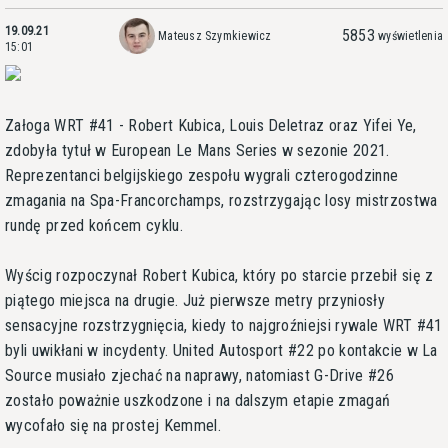
19.09.21
5853
Mateusz Szymkiewicz
wyświetlenia
15:01
Załoga WRT #41 - Robert Kubica, Louis Deletraz oraz Yifei Ye,
zdobyła tytuł w European Le Mans Series w sezonie 2021.
Reprezentanci belgijskiego zespołu wygrali czterogodzinne
zmagania na Spa-Francorchamps, rozstrzygając losy mistrzostwa
rundę przed końcem cyklu.
Wyścig rozpoczynał Robert Kubica, który po starcie przebił się z
piątego miejsca na drugie. Już pierwsze metry przyniosły
sensacyjne rozstrzygnięcia, kiedy to najgroźniejsi rywale WRT #41
byli uwikłani w incydenty. United Autosport #22 po kontakcie w La
Source musiało zjechać na naprawy, natomiast G-Drive #26
zostało poważnie uszkodzone i na dalszym etapie zmagań
wycofało się na prostej Kemmel.