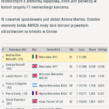
technicznych z jednostką napędową, która jest pierwszą w
historii zespołu F1 niemieckiego koncernu.
W czwartek spodziewany jest debiut Astona Martina. Ostatnie
elementy bolidu AMR26 miały dziś dotrzeć prywatnym
odrzutowcem na lotnisko w Gironie.
P.
Kierowca (Nr)
Nar.
Samochód
Okr.
Czas
Strata
Odstęp
Andrea Kimi
1
Mercedes W17
91
1:17,382
Antonelli
(12)
George Russell
2
Mercedes W17
92
1:17,580
0,198
0,198
(63)
McLaren Mercedes
3
Lando Norris
(1)
76
1:18,725
1,343
1,145
MCL40
Franco Colapinto
4
Alpine Mercedes A526
58
1:19,150
1,768
0,425
(43)
5
Pierre Gasly
(10)
Alpine Mercedes A526
67
1:19,317
1,935
0,167
Oliver Bearman
6
Haas Ferrari VF-26
42
1:19,334
1,952
0,017
(87)