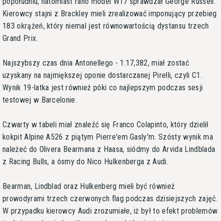
popołudniu, natomiast rano model W17 sprawdzał George Russell.
Kierowcy stajni z Brackley mieli zrealizować imponujący przebieg
183 okrążeń, który niemal jest równowartością dystansu trzech
Grand Prix.
Najszybszy czas dnia Antonellego - 1:17,382, miał zostać
uzyskany na najmiększej oponie dostarczanej Pirelli, czyli C1.
Wynik 19-latka jest również póki co najlepszym podczas sesji
testowej w Barcelonie.
Czwarty w tabeli miał znaleźć się Franco Colapinto, który dzielił
kokpit Alpine A526 z piątym Pierre'em Gasly'm. Szósty wynik ma
należeć do Olivera Bearmana z Haasa, siódmy do Arvida Lindblada
z Racing Bulls, a ósmy do Nico Hulkenberga z Audi.
Bearman, Lindblad oraz Hulkenberg mieli być również
prowodyrami trzech czerwonych flag podczas dzisiejszych zajęć.
W przypadku kierowcy Audi zrozumiałe, iż był to efekt problemów