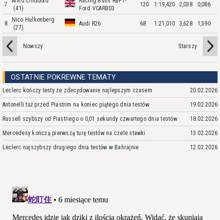
Arvid Lindblad
Racing Bulls RBPT-
7
120
1:19,420
2,038
0,086
(41)
Ford VCARB03
Nico Hulkenberg
8
Audi R26
68
1:21,010
3,628
1,590
(27)
Nowszy
Starszy
OSTATNIE POKREWNE TEMATY
Leclerc kończy testy ze zdecydowanie najlepszym czasem
20.02.2026
Antonelli tuż przed Piastrim na koniec piątego dnia testów
19.02.2026
Russell szybszy od Piastriego o 0,01 sekundy czwartego dnia testów
18.02.2026
Mercedesy kończą pierwszą turę testów na czele stawki
13.02.2026
Leclerc najszybszy drugiego dnia testów w Bahrajnie
12.02.2026