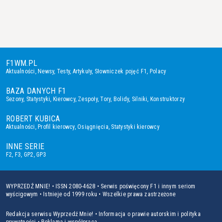
F1WM.PL
Aktualności
,
Newsy
,
Testy
,
Artykuły
,
Słowniczek pojęć F1
,
Polacy
BAZA DANYCH F1
Sezony
,
Statystyki
,
Kierowcy
,
Zespoły
,
Tory
,
Bolidy
,
Silniki
,
Konstruktorzy
ROBERT KUBICA
Aktualności
,
Profil kierowcy
,
Osiągnięcia
,
Statystyki kierowcy
INNE SERIE
F2
,
F3
,
GP2
,
GP3
WYPRZEDŹ MNIE! • ISSN 2080-4628 • Serwis poświęcony F1 i innym seriom
wyścigowym • Istnieje od 1999 roku • Wszelkie prawa zastrzeżone
Redakcja serwisu Wyprzedź Mnie!
•
Informacja o prawie autorskim i polityka