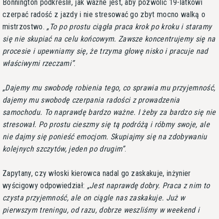
Bonnington podkreślił, jak ważne jest, aby pozwolić 19-latkowi
czerpać radość z jazdy i nie stresować go zbyt mocno walką o
mistrzostwo.
To po prostu ciągła praca krok po kroku i staramy
się nie skupiać na celu końcowym. Zawsze koncentrujemy się na
procesie i upewniamy się, że trzyma głowę nisko i pracuje nad
właściwymi rzeczami
.
Dajemy mu swobodę robienia tego, co sprawia mu przyjemność,
dajemy mu swobodę czerpania radości z prowadzenia
samochodu. To naprawdę bardzo ważne. I żeby za bardzo się nie
stresował. Po prostu cieszmy się tą podróżą i róbmy swoje, ale
nie dajmy się ponieść emocjom. Skupiajmy się na zdobywaniu
kolejnych szczytów, jeden po drugim
.
Zapytany, czy włoski kierowca nadal go zaskakuje, inżynier
wyścigowy odpowiedział:
Jest naprawdę dobry. Praca z nim to
czysta przyjemność, ale on ciągle nas zaskakuje. Już w
pierwszym treningu, od razu, dobrze weszliśmy w weekend i