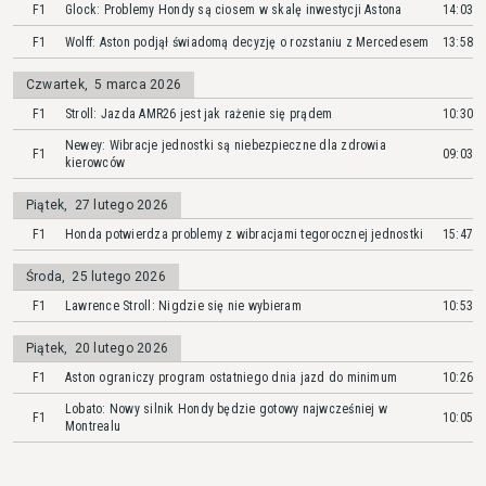
F1
Glock: Problemy Hondy są ciosem w skalę inwestycji Astona
14:03
F1
Wolff: Aston podjął świadomą decyzję o rozstaniu z Mercedesem
13:58
Czwartek
,
5 marca 2026
F1
Stroll: Jazda AMR26 jest jak rażenie się prądem
10:30
Newey: Wibracje jednostki są niebezpieczne dla zdrowia
F1
09:03
kierowców
Piątek
,
27 lutego 2026
F1
Honda potwierdza problemy z wibracjami tegorocznej jednostki
15:47
Środa
,
25 lutego 2026
F1
Lawrence Stroll: Nigdzie się nie wybieram
10:53
Piątek
,
20 lutego 2026
F1
Aston ograniczy program ostatniego dnia jazd do minimum
10:26
Lobato: Nowy silnik Hondy będzie gotowy najwcześniej w
F1
10:05
Montrealu