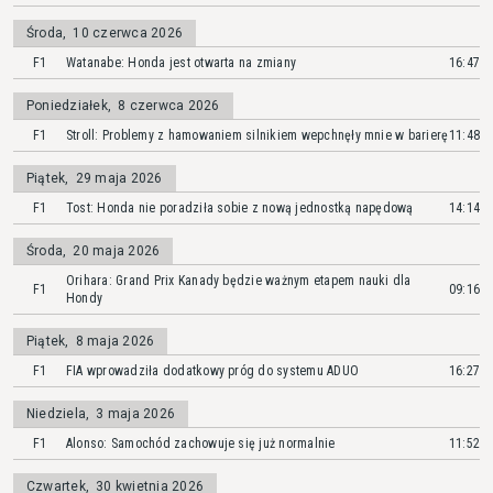
Środa
,
10 czerwca 2026
F1
Watanabe: Honda jest otwarta na zmiany
16:47
Poniedziałek
,
8 czerwca 2026
F1
Stroll: Problemy z hamowaniem silnikiem wepchnęły mnie w barierę
11:48
Piątek
,
29 maja 2026
F1
Tost: Honda nie poradziła sobie z nową jednostką napędową
14:14
Środa
,
20 maja 2026
Orihara: Grand Prix Kanady będzie ważnym etapem nauki dla
F1
09:16
Hondy
Piątek
,
8 maja 2026
F1
FIA wprowadziła dodatkowy próg do systemu ADUO
16:27
Niedziela
,
3 maja 2026
F1
Alonso: Samochód zachowuje się już normalnie
11:52
Czwartek
,
30 kwietnia 2026