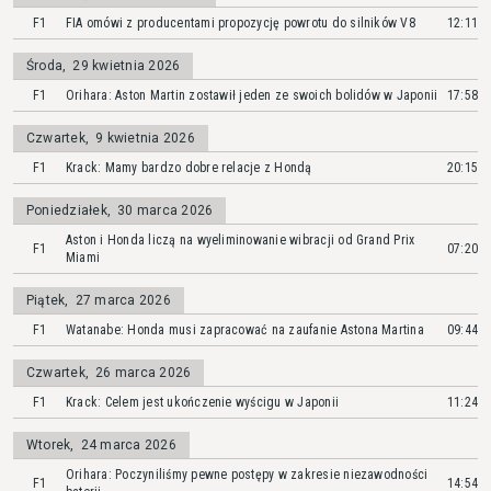
F1
FIA omówi z producentami propozycję powrotu do silników V8
12:11
Środa
,
29 kwietnia 2026
F1
Orihara: Aston Martin zostawił jeden ze swoich bolidów w Japonii
17:58
Czwartek
,
9 kwietnia 2026
F1
Krack: Mamy bardzo dobre relacje z Hondą
20:15
Poniedziałek
,
30 marca 2026
Aston i Honda liczą na wyeliminowanie wibracji od Grand Prix
F1
07:20
Miami
Piątek
,
27 marca 2026
F1
Watanabe: Honda musi zapracować na zaufanie Astona Martina
09:44
Czwartek
,
26 marca 2026
F1
Krack: Celem jest ukończenie wyścigu w Japonii
11:24
Wtorek
,
24 marca 2026
Orihara: Poczyniliśmy pewne postępy w zakresie niezawodności
F1
14:54