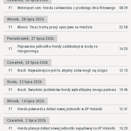
Czwartek
,
30 lipca 2026
F1
Motorsport.com: Honda zadowolona z przebiegu dnia filmowego
08:39
Wtorek
,
28 lipca 2026
F1
Alonso: Teraz trochę presji spoczywa na Hondzie
22:58
Poniedziałek
,
27 lipca 2026
Poprawiona jednostka Hondy zadebiutuje w środę na
F1
16:20
Hungaroringu
Czwartek
,
23 lipca 2026
F1
Krack: Najważniejsze jest to, abyśmy znów mogli się ścigać
12:10
Środa
,
22 lipca 2026
F1
Krack: Świadomi problemów Hondy wybralibyśmy innego partnera
10:46
Wtorek
,
14 lipca 2026
F1
Honda potwierdza debiut nowej jednostki w GP Holandii
12:41
Czwartek
,
2 lipca 2026
F1
Honda planuje debiut nowej jednostki napędowej na GP Holandii
16:20