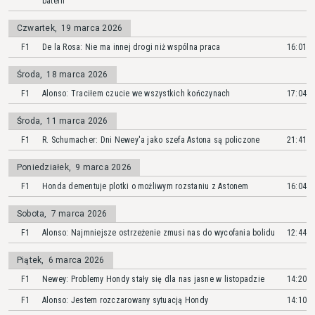
baterii
Czwartek
,
19 marca 2026
F1
De la Rosa: Nie ma innej drogi niż wspólna praca
16:01
Środa
,
18 marca 2026
F1
Alonso: Traciłem czucie we wszystkich kończynach
17:04
Środa
,
11 marca 2026
F1
R. Schumacher: Dni Newey'a jako szefa Astona są policzone
21:41
Poniedziałek
,
9 marca 2026
F1
Honda dementuje plotki o możliwym rozstaniu z Astonem
16:04
Sobota
,
7 marca 2026
F1
Alonso: Najmniejsze ostrzeżenie zmusi nas do wycofania bolidu
12:44
Piątek
,
6 marca 2026
F1
Newey: Problemy Hondy stały się dla nas jasne w listopadzie
14:20
F1
Alonso: Jestem rozczarowany sytuacją Hondy
14:10