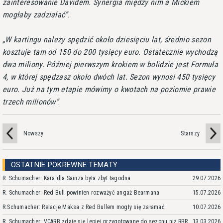
zainteresowanie Davidem. Synergia między nim a Mickiem
mogłaby zadziałać
.
W kartingu należy spędzić około dziesięciu lat, średnio sezon
kosztuje tam od 150 do 200 tysięcy euro. Ostatecznie wychodzą
dwa miliony. Później pierwszym krokiem w bolidzie jest Formuła
4, w której spędzasz około dwóch lat. Sezon wynosi 450 tysięcy
euro. Już na tym etapie mówimy o kwotach na poziomie prawie
trzech milionów
.
Nowszy
Starszy
OSTATNIE POKREWNE TEMATY
R. Schumacher: Kara dla Sainza była zbyt łagodna
29.07.2026
R. Schumacher: Red Bull powinien rozważyć angaż Bearmana
15.07.2026
R.Schumacher: Relacje Maksa z Red Bullem mogły się załamać
10.07.2026
R. Schumacher: VCARB zdaje się lepiej przygotowane do sezonu niż RBR
13.03.2026