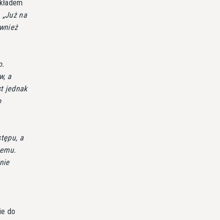
układem
.
Już na
ównież
o.
w, a
st jednak
o
tępu, a
temu.
nie
ie do