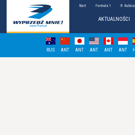
Start
Formuła 1
R. Kubica
AKTUALNOŚCI
RUS
ANT
ANT
ANT
ANT
ANT