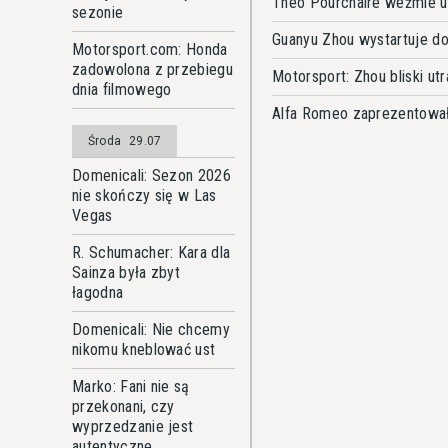
Theo Pourchaire weźmie u
sezonie
Guanyu Zhou wystartuje do
Motorsport.com: Honda
zadowolona z przebiegu
Motorsport: Zhou bliski ut
dnia filmowego
Alfa Romeo zaprezentował
Środa
29.07
Domenicali: Sezon 2026
nie skończy się w Las
Vegas
R. Schumacher: Kara dla
Sainza była zbyt
łagodna
Domenicali: Nie chcemy
nikomu kneblować ust
Marko: Fani nie są
przekonani, czy
wyprzedzanie jest
autentyczne