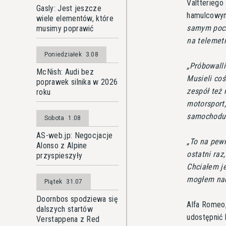
Valtteriego
Gasly: Jest jeszcze
hamulcowym
wiele elementów, które
samym począ
musimy poprawić
na telemetr
Poniedziałek
3.08
Próbowalli
McNish: Audi bez
Musieli co
poprawek silnika w 2026
zespół też 
roku
motorsport,
samochodu 
Sobota
1.08
AS-web.jp: Negocjacje
To na pewn
Alonso z Alpine
ostatni raz
przyspieszyły
Chciałem je
mogłem nac
Piątek
31.07
Doornbos spodziewa się
Alfa Romeo,
dalszych startów
udostępnić 
Verstappena z Red