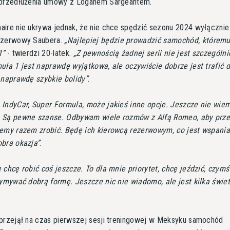
 przedłużenia umowy z Loganem Sargeantem.
ire nie ukrywa jednak, że nie chce spędzić sezonu 2024 wyłącznie
ezerwowy Saubera.
Najlepiej będzie prowadzić samochód, któremu
1
- twierdzi 20-latek.
Z pewnością żadnej serii nie jest szczególni
uła 1 jest naprawdę wyjątkowa, ale oczywiście dobrze jest trafić do
 naprawdę szybkie bolidy
.
IndyCar, Super Formula, może jakieś inne opcje. Jeszcze nie wiem
 Są pewne szanse. Odbywam wiele rozmów z Alfą Romeo, aby prz
emy razem zrobić. Będę ich kierowcą rezerwowym, co jest wspania
obra okazja
.
 chcę robić coś jeszcze. To dla mnie priorytet, chcę jeździć, czymś
zymywać dobrą formę. Jeszcze nic nie wiadomo, ale jest kilka świe
przejął na czas pierwszej sesji treningowej w Meksyku samochód