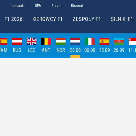
Inne serie
GPM
Forum
Discord
F1 2026
KIEROWCY F1
ZESPOŁY F1
SILNIKI F1
HAM
RUS
LEC
ANT
NOR
23.08
06.09
13.09
26.09
11.