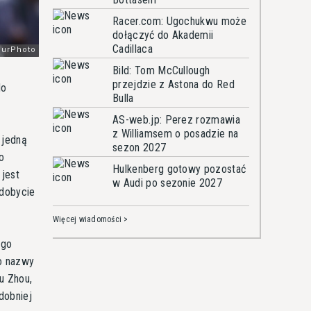
Racer.com: Ugochukwu może
dołączyć do Akademii
Cadillaca
Bild: Tom McCullough
przejdzie z Astona do Red
do
Bulla
AS-web.jp: Perez rozmawia
z Williamsem o posadzie na
 jedną
sezon 2027
o
Hulkenberg gotowy pozostać
 jest
w Audi po sezonie 2027
zdobycie
Więcej wiadomości >
ego
o nazwy
yu Zhou,
dobniej