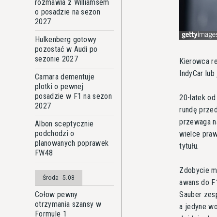
rozmawia z Williamsem
o posadzie na sezon
2027
Hulkenberg gotowy
pozostać w Audi po
sezonie 2027
Kierowca re
IndyCar lub
Camara dementuje
plotki o pewnej
posadzie w F1 na sezon
20-latek od
2027
rundę przed
przewaga na
Albon sceptycznie
podchodzi o
wielce praw
planowanych poprawek
tytułu.
FW48
Zdobycie mi
Środa
5.08
awans do F
Sauber zesp
Cołow pewny
otrzymania szansy w
a jedyne wo
Formule 1