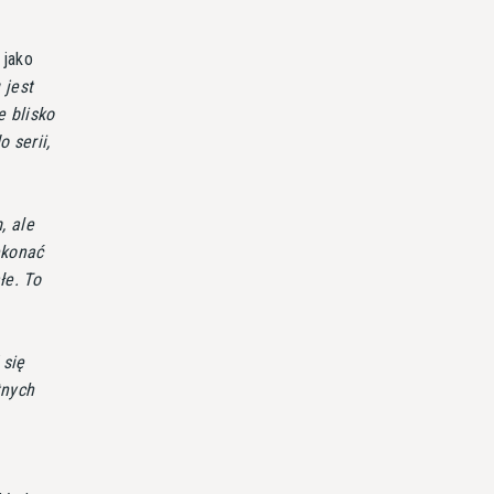
 jako
 jest
e blisko
 serii,
, ale
ekonać
łe. To
 się
tnych