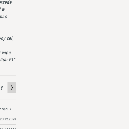
przede
ł w
chać
ny cel,
y więc
lidu F1
zy
mości >
20.12.2023