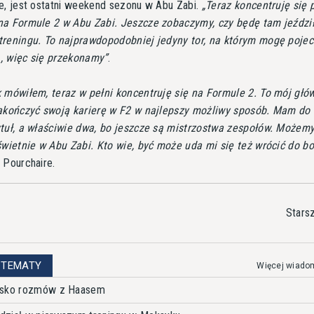
e, jest ostatni weekend sezonu w Abu Zabi.
Teraz koncentruję się 
na Formule 2 w Abu Zabi. Jeszcze zobaczymy, czy będę tam jeździ
treningu. To najprawdopodobniej jedyny tor, na którym mogę poje
, więc się przekonamy
.
 mówiłem, teraz w pełni koncentruję się na Formule 2. To mój głów
zakończyć swoją karierę w F2 w najlepszy możliwy sposób. Mam do
tuł, a właściwie dwa, bo jeszcze są mistrzostwa zespołów. Możem
świetnie w Abu Zabi. Kto wie, być może uda mi się też wrócić do bo
 Pourchaire.
Stars
 TEMATY
Więcej wiado
iasko rozmów z Haasem