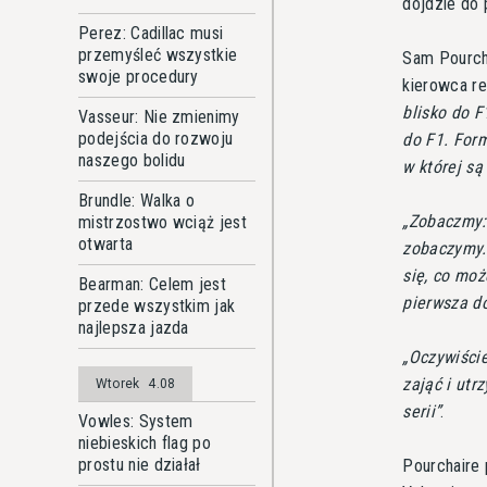
dojdzie do
Perez: Cadillac musi
przemyśleć wszystkie
Sam Pourcha
swoje procedury
kierowca r
blisko do F
Vasseur: Nie zmienimy
podejścia do rozwoju
do F1. Form
naszego bolidu
w której są
Brundle: Walka o
Zobaczmy: 
mistrzostwo wciąż jest
otwarta
zobaczymy.
się, co moż
Bearman: Celem jest
pierwsza d
przede wszystkim jak
najlepsza jazda
Oczywiście
zająć i utr
Wtorek
4.08
serii
.
Vowles: System
niebieskich flag po
prostu nie działał
Pourchaire 