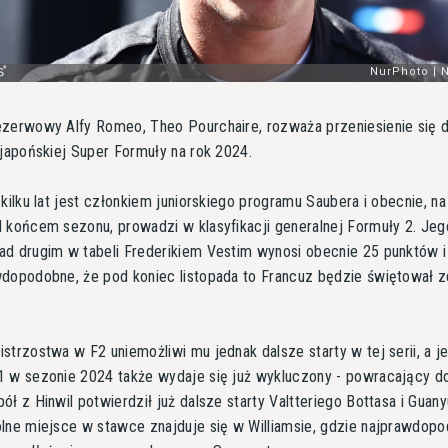
zerwowy Alfy Romeo, Theo Pourchaire, rozważa przeniesienie się 
 japońskiej Super Formuły na rok 2024.
 kilku lat jest członkiem juniorskiego programu Saubera i obecnie, na
 końcem sezonu, prowadzi w klasyfikacji generalnej Formuły 2. Jeg
d drugim w tabeli Frederikiem Vestim wynosi obecnie 25 punktów i
dopodobne, że pod koniec listopada to Francuz będzie świętował 
strzostwa w F2 uniemożliwi mu jednak dalsze starty w tej serii, a j
1 w sezonie 2024 także wydaje się już wykluczony - powracający d
ół z Hinwil potwierdził już dalsze starty Valtteriego Bottasa i Guan
lne miejsce w stawce znajduje się w Williamsie, gdzie najprawdopo