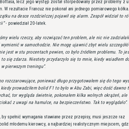
 Bottasa, lecz jego występ został storpedowany przez problemy z 
. W rezultacie Francuz nie pokonał ani jednego pomiarowego kółka
tku na desce rozdzielczej pojawił się alarm. Zespół widział to r
ii
- powiedział 20-latek.
śmy wielu rzeczy, aby rozwiązać ten problem, ale nic nie zadziałał
ś wymienić w samochodzie. Nie mogę ujawnić zbyt wielu szczegółó
nie jest w stu procentach pewien, co było źródłem problemu. To je
 to się zdarza. Niestety przydarzyło się to mnie, kiedy wsiadłem d
w pierwszym treningu
.
o rozczarowujące, ponieważ długo przygotowałem się do tego wys
, kiedy prowadziłem bolid F1 to było w Abu Zabi, więc dość dawno 
chać, tor wygląda świetnie, pokonałem kilka wolnych okrążeń, ale 
iskać z uwagi na hamulce, na bezpieczeństwo. Tak to wyglądało
.
 by spełnić wymagania stawiane przez przepisy, musi jeszcze raz
bolid młodemu kierowcy, a najbardziej realistycznym miejscem, gdz