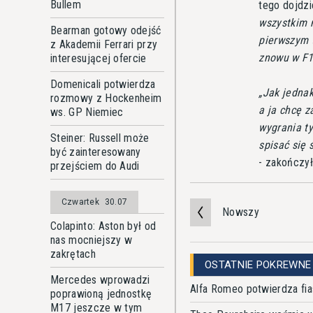
Bullem
tego dojdzi
wszystkim 
Bearman gotowy odejść
pierwszym 
z Akademii Ferrari przy
znowu w F1
interesującej ofercie
Domenicali potwierdza
Jak jednak
rozmowy z Hockenheim
a ja chcę 
ws. GP Niemiec
wygrania ty
Steiner: Russell może
spisać się 
być zainteresowany
- zakończył
przejściem do Audi
Czwartek
30.07
Nowszy
Colapinto: Aston był od
nas mocniejszy w
zakrętach
OSTATNIE POKREWNE
Mercedes wprowadzi
Alfa Romeo potwierdza f
poprawioną jednostkę
M17 jeszcze w tym