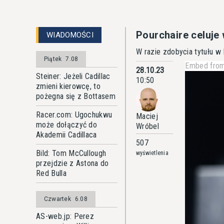
Pourchaire celuje
WIADOMOŚCI
W razie zdobycia tytułu w 
Piątek
7.08
Embed from
28.10.23
Steiner: Jeżeli Cadillac
10:50
zmieni kierowcę, to
pożegna się z Bottasem
Racer.com: Ugochukwu
Maciej
może dołączyć do
Wróbel
Akademii Cadillaca
507
Bild: Tom McCullough
wyświetlenia
przejdzie z Astona do
Red Bulla
Czwartek
6.08
AS-web.jp: Perez