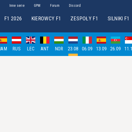
Inne serie
GPM
Forum
Discord
F1 2026
KIEROWCY F1
ZESPOŁY F1
SILNIKI F1
HAM
RUS
LEC
ANT
NOR
23.08
06.09
13.09
26.09
11.