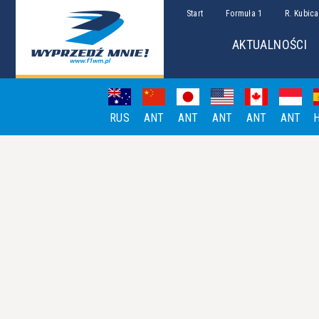
Start
Formuła 1
R. Kubica
AKTUALNOŚCI
RUS
ANT
ANT
ANT
ANT
ANT