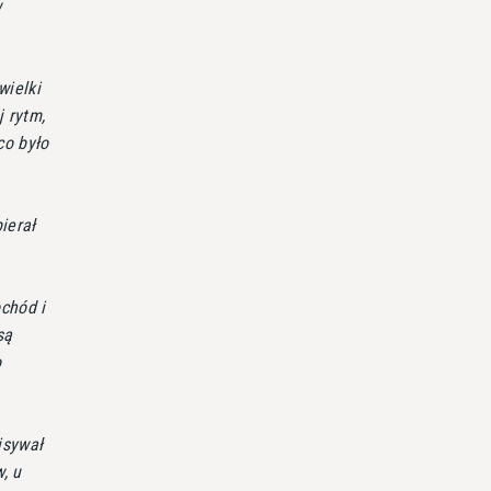
w
wielki
j rytm,
co było
ierał
chód i
są
o
isywał
, u