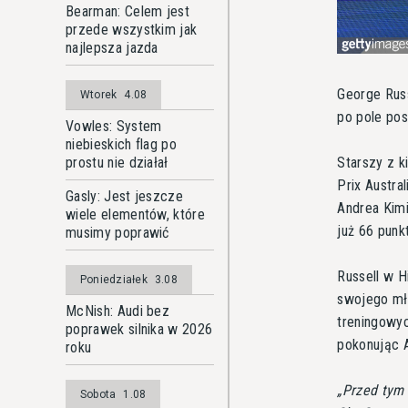
Bearman: Celem jest
przede wszystkim jak
najlepsza jazda
George Russ
Wtorek
4.08
po pole pos
Vowles: System
niebieskich flag po
prostu nie działał
Starszy z 
Prix Austra
Gasly: Jest jeszcze
Andrea Kimi
wiele elementów, które
już 66 pun
musimy poprawić
Russell w H
Poniedziałek
3.08
swojego mło
McNish: Audi bez
treningowyc
poprawek silnika w 2026
pokonując A
roku
Przed tym
Sobota
1.08