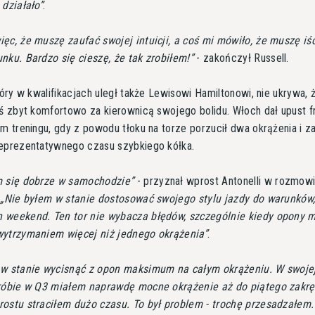
 działało
.
ęc, że muszę zaufać swojej intuicji, a coś mi mówiło, że muszę iś
nku. Bardzo się cieszę, że tak zrobiłem!
- zakończył Russell.
który w kwalifikacjach uległ także Lewisowi Hamiltonowi, nie ukrywa, 
iś zbyt komfortowo za kierownicą swojego bolidu. Włoch dał upust fr
im treningu, gdy z powodu tłoku na torze porzucił dwa okrążenia i 
reprezentatywnego czasu szybkiego kółka.
m się dobrze w samochodzie
- przyznał wprost Antonelli w rozmow
.
Nie byłem w stanie dostosować swojego stylu jazdy do warunków,
 weekend. Ten tor nie wybacza błędów, szczególnie kiedy opony 
wytrzymaniem więcej niż jednego okrążenia
.
 w stanie wycisnąć z opon maksimum na całym okrążeniu. W swoje
próbie w Q3 miałem naprawdę mocne okrążenie aż do piątego zakrę
ostu straciłem dużo czasu. To był problem - trochę przesadzałem. 