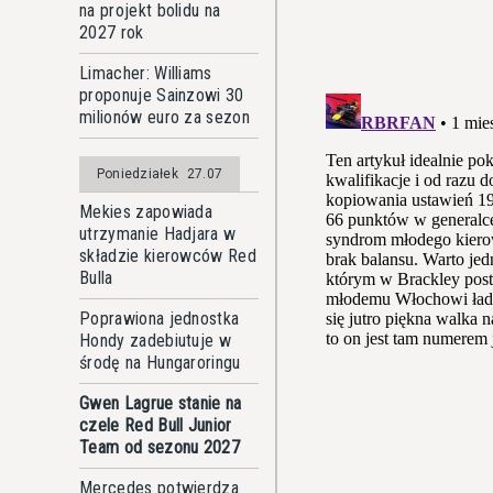
na projekt bolidu na
2027 rok
Limacher: Williams
proponuje Sainzowi 30
milionów euro za sezon
Poniedziałek
27.07
Mekies zapowiada
utrzymanie Hadjara w
składzie kierowców Red
Bulla
Poprawiona jednostka
Hondy zadebiutuje w
środę na Hungaroringu
Gwen Lagrue stanie na
czele Red Bull Junior
Team od sezonu 2027
Mercedes potwierdza