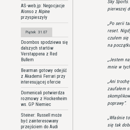
Sky Sports
AS-web.jp: Negocjacje
pierwszej d
Alonso z Alpine
przyspieszyły
Po serii t
reset. Nigd
Piątek
31.07
czułem się
Doornbos spodziewa się
na początk
dalszych startów
Verstappena z Red
Bullem
Jestem nap
mnie w tych
Bearman gotowy odejść
z Akademii Ferrari przy
Ani trochę
interesującej ofercie
zaufałem s
Domenicali potwierdza
skomplikow
rozmowy z Hockenheim
poprawy
.
ws. GP Niemiec
Steiner: Russell może
Właśnie to
być zainteresowany
się tak dob
przejściem do Audi