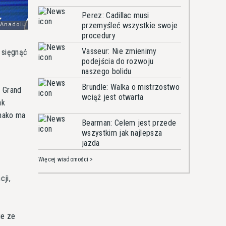
Perez: Cadillac musi
przemyśleć wszystkie swoje
procedury
Vasseur: Nie zmienimy
 sięgnąć
podejścia do rozwoju
naszego bolidu
Brundle: Walka o mistrzostwo
 Grand
wciąż jest otwarta
ak
onako ma
Bearman: Celem jest przede
wszystkim jak najlepsza
jazda
ę
Więcej wiadomości >
cji,
ie ze