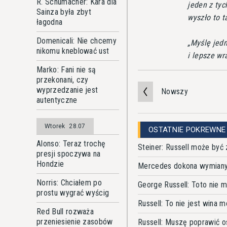
R. Schumacher: Kara dla
jeden z tyc
Sainza była zbyt
wyszło to t
łagodna
Domenicali: Nie chcemy
Myślę jedn
nikomu kneblować ust
i lepsze wr
Marko: Fani nie są
przekonani, czy
wyprzedzanie jest
Nowszy
autentyczne
Wtorek
28.07
OSTATNIE POKREWNE
Alonso: Teraz trochę
Steiner: Russell może być
presji spoczywa na
Hondzie
Mercedes dokona wymiany j
Norris: Chciałem po
George Russell: Toto nie 
prostu wygrać wyścig
Russell: To nie jest wina m
Red Bull rozważa
przeniesienie zasobów
Russell: Muszę poprawić os