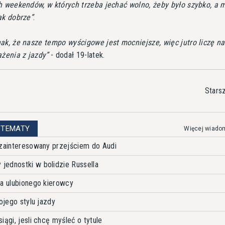
h weekendów, w których trzeba jechać wolno, żeby było szybko, a m
ak dobrze
.
ak, że nasze tempo wyścigowe jest mocniejsze, więc jutro liczę n
ażenia z jazdy
- dodał 19-latek.
Stars
 TEMATY
Więcej wiado
 zainteresowany przejściem do Audi
ednostki w bolidzie Russella
ma ulubionego kierowcy
ojego stylu jazdy
iągi, jesli chcę myśleć o tytule