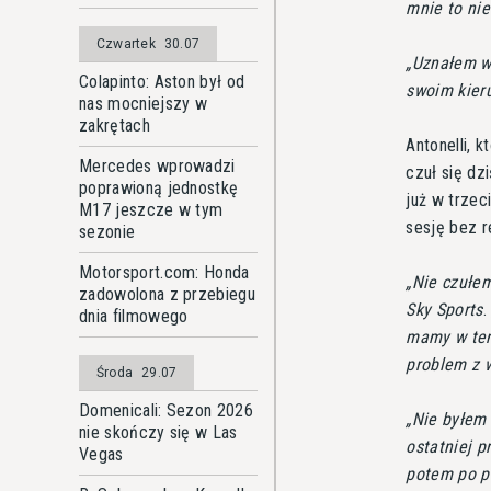
mnie to nie
Czwartek
30.07
Uznałem wi
Colapinto: Aston był od
swoim kieru
nas mocniejszy w
zakrętach
Antonelli, 
Mercedes wprowadzi
czuł się dz
poprawioną jednostkę
już w trzec
M17 jeszcze w tym
sesję bez 
sezonie
Motorsport.com: Honda
Nie czułe
zadowolona z przebiegu
Sky Sports
dnia filmowego
mamy w ten
problem z 
Środa
29.07
Domenicali: Sezon 2026
Nie byłem
nie skończy się w Las
ostatniej 
Vegas
potem po pr