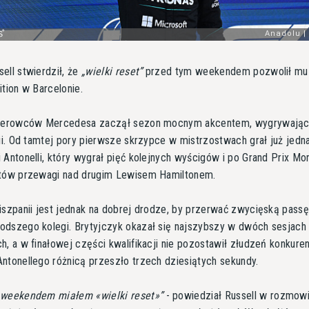
ell stwierdził, że
wielki reset
przed tym weekendem pozwolił mu
ition w Barcelonie.
kierowców Mercedesa zaczął sezon mocnym akcentem, wygrywając
lii. Od tamtej pory pierwsze skrzypce w mistrzostwach grał już jedn
 Antonelli, który wygrał pięć kolejnych wyścigów i po Grand Prix M
któw przewagi nad drugim Lewisem Hamiltonem.
iszpanii jest jednak na dobrej drodze, by przerwać zwycięską pass
dszego kolegi. Brytyjczyk okazał się najszybszy w dwóch sesjach
h, a w finałowej części kwalifikacji nie pozostawił złudzeń konkuren
ntonellego różnicą przeszło trzech dziesiątych sekundy.
 weekendem miałem «wielki reset»
- powiedział Russell w rozmow