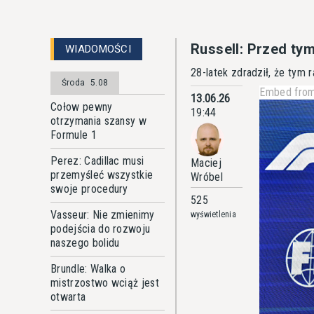
Russell: Przed ty
WIADOMOŚCI
28-latek zdradził, że tym
Środa
5.08
Embed from
13.06.26
Cołow pewny
19:44
otrzymania szansy w
Formule 1
Perez: Cadillac musi
Maciej
przemyśleć wszystkie
Wróbel
swoje procedury
525
Vasseur: Nie zmienimy
wyświetlenia
podejścia do rozwoju
naszego bolidu
Brundle: Walka o
mistrzostwo wciąż jest
otwarta