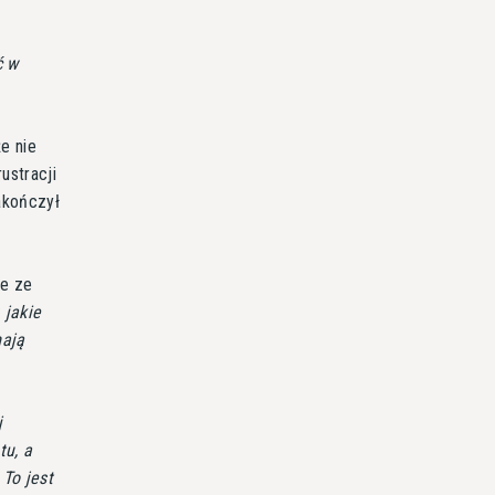
ć w
że nie
ustracji
zakończył
ie ze
 jakie
mają
j
tu, a
To jest