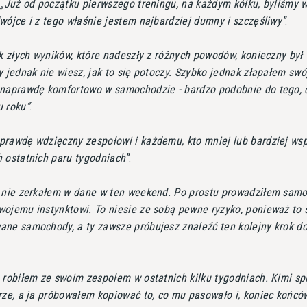
.
Już od początku pierwszego treningu, na każdym kółku, byliśmy 
wójce i z tego właśnie jestem najbardziej dumny i szczęśliwy
.
ak złych wyników, które nadeszły z różnych powodów, konieczny był 
y jednak nie wiesz, jak to się potoczy. Szybko jednak złapałem swó
 naprawdę komfortowo w samochodzie - bardzo podobnie do tego, 
u roku
.
rawdę wdzięczny zespołowi i każdemu, kto mniej lub bardziej wsp
 ostatnich paru tygodniach
.
 nie zerkałem w dane w ten weekend. Po prostu prowadziłem samo
wojemu instynktowi. To niesie ze sobą pewne ryzyko, ponieważ to 
ane samochody, a ty zawsze próbujesz znaleźć ten kolejny krok d
 robiłem ze swoim zespołem w ostatnich kilku tygodniach. Kimi sp
rze, a ja próbowałem kopiować to, co mu pasowało i, koniec końców