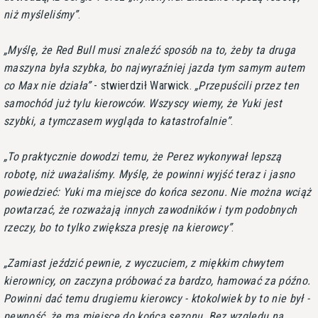
niż myśleliśmy
.
Myślę, że Red Bull musi znaleźć sposób na to, żeby ta druga
maszyna była szybka, bo najwyraźniej jazda tym samym autem
co Max nie działa
- stwierdził Warwick.
Przepuścili przez ten
samochód już tylu kierowców. Wszyscy wiemy, że Yuki jest
szybki, a tymczasem wygląda to katastrofalnie
.
To praktycznie dowodzi temu, że Perez wykonywał lepszą
robotę, niż uważaliśmy. Myślę, że powinni wyjść teraz i jasno
powiedzieć: Yuki ma miejsce do końca sezonu. Nie można wciąż
powtarzać, że rozważają innych zawodników i tym podobnych
rzeczy, bo to tylko zwiększa presję na kierowcy
.
Zamiast jeździć pewnie, z wyczuciem, z miękkim chwytem
kierownicy, on zaczyna próbować za bardzo, hamować za późno.
Powinni dać temu drugiemu kierowcy - ktokolwiek by to nie był -
pewność, że ma miejsce do końca sezonu. Bez względu na