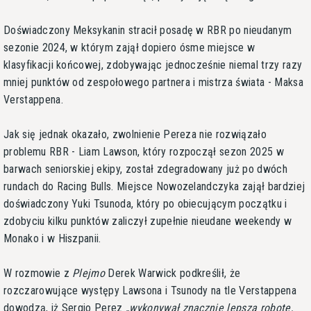
Doświadczony Meksykanin stracił posadę w RBR po nieudanym
sezonie 2024, w którym zajął dopiero ósme miejsce w
klasyfikacji końcowej, zdobywając jednocześnie niemal trzy razy
mniej punktów od zespołowego partnera i mistrza świata - Maksa
Verstappena.
Jak się jednak okazało, zwolnienie Pereza nie rozwiązało
problemu RBR - Liam Lawson, który rozpoczął sezon 2025 w
barwach seniorskiej ekipy, został zdegradowany już po dwóch
rundach do Racing Bulls. Miejsce Nowozelandczyka zajął bardziej
doświadczony Yuki Tsunoda, który po obiecującym początku i
zdobyciu kilku punktów zaliczył zupełnie nieudane weekendy w
Monako i w Hiszpanii.
W rozmowie z
Plejmo
Derek Warwick podkreślił, że
rozczarowujące występy Lawsona i Tsunody na tle Verstappena
dowodzą, iż Sergio Perez
wykonywał znacznie lepszą robotę,