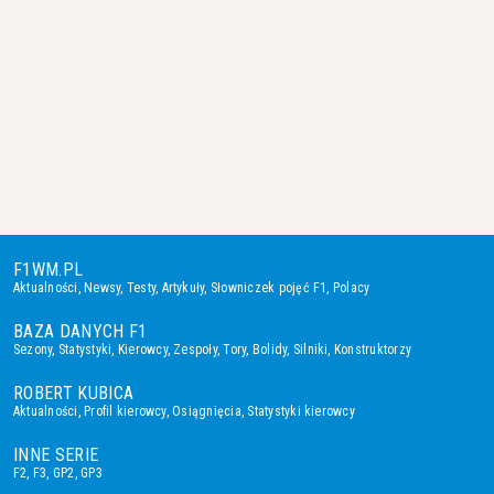
F1WM.PL
Aktualności
,
Newsy
,
Testy
,
Artykuły
,
Słowniczek pojęć F1
,
Polacy
BAZA DANYCH F1
Sezony
,
Statystyki
,
Kierowcy
,
Zespoły
,
Tory
,
Bolidy
,
Silniki
,
Konstruktorzy
ROBERT KUBICA
Aktualności
,
Profil kierowcy
,
Osiągnięcia
,
Statystyki kierowcy
INNE SERIE
F2
,
F3
,
GP2
,
GP3