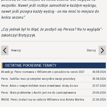
wszystko. Nawet jeśli rozbije samochód w każdym wyścigu,
nawet jeśli przegra każdy wyścig - on ma mieć to miejsce do
końca sezonu
.
Czy jednak był to błąd, że pozbyli się Pereza? Na to wygląda
-
zakończył Brytyjczyk.
Nowszy
Starszy
OSTATNIE POKREWNE TEMATY
AS-web.jp: Perez rozmawia z Williamsem o posadzie na sezon 2027
06.08.2026
Perez: Cadillac musi przemyśleć wszystkie swoje procedury
05.08.2026
Perez: Aston z nowym bolidem może zniwelować stratę do nas
23.07.2026
Perez: Skala problemów z Austrii jest nie do zaakceptowania
29.06.2026
RN365: Perez znalazł się na radarze Williamsa oraz Astona Martina
22.06.2026