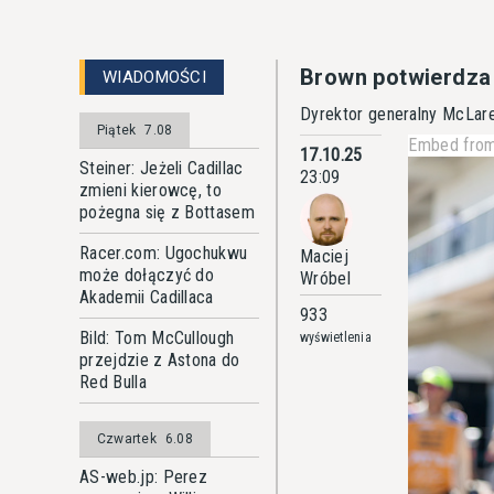
Brown potwierdza 
WIADOMOŚCI
Dyrektor generalny McLare
Piątek
7.08
Embed from
17.10.25
Steiner: Jeżeli Cadillac
23:09
zmieni kierowcę, to
pożegna się z Bottasem
Racer.com: Ugochukwu
Maciej
może dołączyć do
Wróbel
Akademii Cadillaca
933
Bild: Tom McCullough
wyświetlenia
przejdzie z Astona do
Red Bulla
Czwartek
6.08
AS-web.jp: Perez