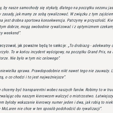
, by nasze samochody się stykały, dlatego na początku sezonu ja
y zasady, jak mamy ze sobą rywalizować. W związku z tym zajście
na jest drobna sportowa konsekwencja. Patrzymy w przyszłość. Ki
z tym dobrze, mogą swobodnie rywalizować i z optymizmem czekam
cy weekend
.
ecyzował, jak poważne będą te sankcje:
To drobiazg - adekwatny 
rzyło. To w końcu incydent wyścigowy, na początku Grand Prix, na 
orze. Nie było w tym nic celowego
.
iewielka sprawa. Prawdopodobnie nikt nawet tego nie zauważy. L
ą, o co chodzi i to jest najważniejsze
.
 chcemy być transparentni wobec naszych fanów. Robimy to w tru
zwalając obu naszym kierowcom walczyć o mistrzostwo. Łatwiejsz
m byłoby wskazanie kierowcy numer jeden i dwa, jak robią to niek
e McLaren nie chce w ten sposób podchodzić do rywalizacji
.