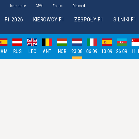
Inne serie
GPM
Forum
Discord
F1 2026
KIEROWCY F1
ZESPOŁY F1
SILNIKI F1
HAM
RUS
LEC
ANT
NOR
23.08
06.09
13.09
26.09
11.