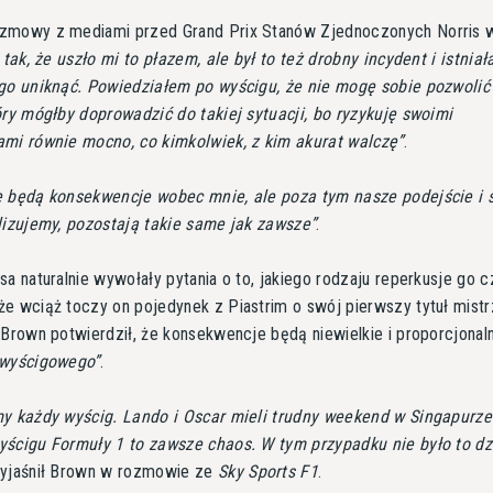
zmowy z mediami przed Grand Prix Stanów Zjednoczonych Norris wy
 tak, że uszło mi to płazem, ale był to też drobny incydent i istniał
 go uniknąć. Powiedziałem po wyścigu, że nie mogę sobie pozwolić
óry mógłby doprowadzić do takiej sytuacji, bo ryzykuję swoimi
ami równie mocno, co kimkolwiek, z kim akurat walczę
.
 będą konsekwencje wobec mnie, ale poza tym nasze podejście i 
lizujemy, pozostają takie same jak zawsze
.
sa naturalnie wywołały pytania o to, jakiego rodzaju reperkusje go c
e wciąż toczy on pojedynek z Piastrim o swój pierwszy tytuł mistr
 Brown potwierdził, że konsekwencje będą niewielkie i proporcjonal
 wyścigowego
.
y każdy wyścig. Lando i Oscar mieli trudny weekend w Singapurze
ścigu Formuły 1 to zawsze chaos. W tym przypadku nie było to dz
yjaśnił Brown w rozmowie ze
Sky Sports F1
.