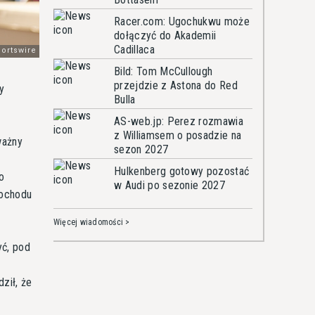
Racer.com: Ugochukwu może
dołączyć do Akademii
Cadillaca
Bild: Tom McCullough
przejdzie z Astona do Red
y
Bulla
AS-web.jp: Perez rozmawia
z Williamsem o posadzie na
ważny
sezon 2027
Hulkenberg gotowy pozostać
o
w Audi po sezonie 2027
mochodu
Więcej wiadomości >
yć, pod
ził, że