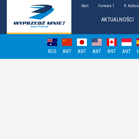
Start
Formuła 1
R. Kubica
AKTUALNOŚCI
RUS
ANT
ANT
ANT
ANT
ANT