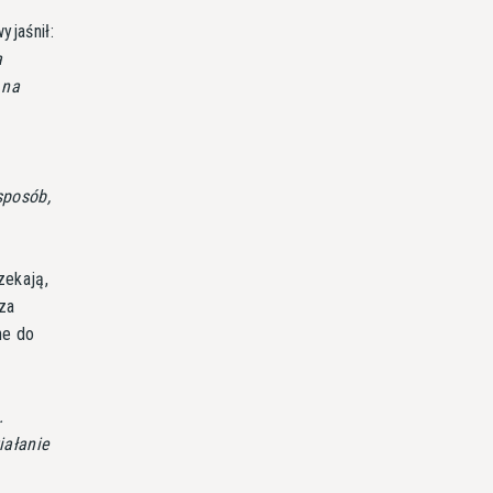
jaśnił:
a
 na
sposób,
zekają,
za
ne do
.
iałanie