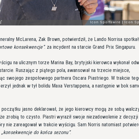
neralny McLarena, Zak Brown, potwierdził, że Lando Norrisa spotkał
ortowe konsekwencje
. za incydent na starcie Grand Prix Singapuru.
cigu na ulicznym torze Marina Bay, brytyjski kierowca wykonał od
tarcie. Ruszając z piątego pola, awansował na trzecie miejsce,
ąc swojego zespołowego partnera Oscara Piastriego. W trakcie teg
rzył jednak w tył bolidu Maxa Verstappena, a następnie w bok sa
 początku jasno deklarował, że jego kierowcy mogą ze sobą walcz
że zrobią to czysto. Piastri wyraził swoje niezadowolenie z decyzji
óry nie zareagował w trakcie wyścigu. Sam Norris natomiast potwierd
o
konsekwencje do końca sezonu
.