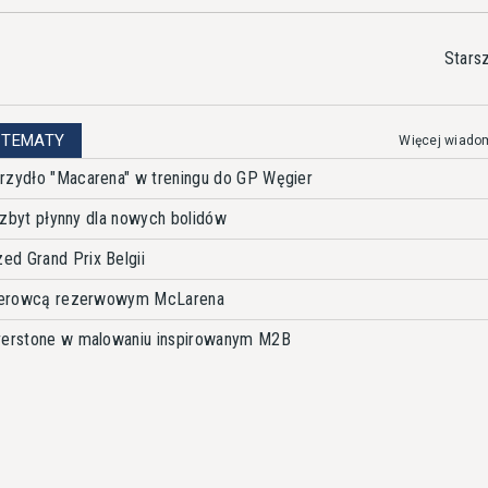
Stars
 TEMATY
Więcej wiado
rzydło "Macarena" w treningu do GP Węgier
t zbyt płynny dla nowych bolidów
d Grand Prix Belgii
 kierowcą rezerwowym McLarena
lverstone w malowaniu inspirowanym M2B