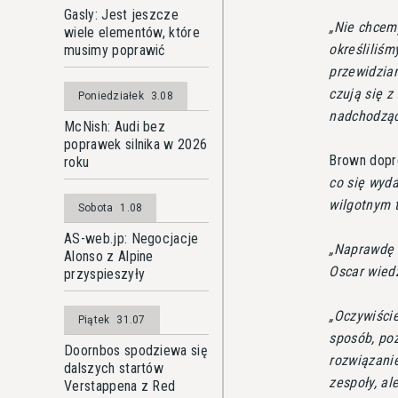
Gasly: Jest jeszcze
Nie chcemy
wiele elementów, które
określiliśm
musimy poprawić
przewidzia
czują się 
Poniedziałek
3.08
nadchodzą
McNish: Audi bez
poprawek silnika w 2026
Brown dopr
roku
co się wyda
wilgotnym t
Sobota
1.08
AS-web.jp: Negocjacje
Naprawdę n
Alonso z Alpine
Oscar wiedz
przyspieszyły
Oczywiście
Piątek
31.07
sposób, po
Doornbos spodziewa się
rozwiązanie
dalszych startów
zespoły, al
Verstappena z Red