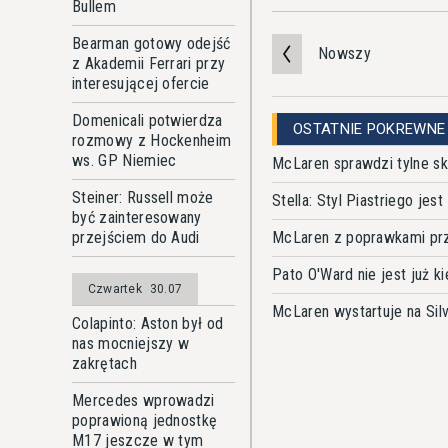
Bullem
Bearman gotowy odejść
Nowszy
z Akademii Ferrari przy
interesującej ofercie
Domenicali potwierdza
OSTATNIE POKREWNE
rozmowy z Hockenheim
ws. GP Niemiec
McLaren sprawdzi tylne sk
Steiner: Russell może
Stella: Styl Piastriego jes
być zainteresowany
McLaren z poprawkami prze
przejściem do Audi
Pato O'Ward nie jest już
Czwartek
30.07
McLaren wystartuje na Si
Colapinto: Aston był od
nas mocniejszy w
zakrętach
Mercedes wprowadzi
poprawioną jednostkę
M17 jeszcze w tym