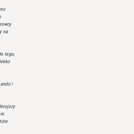
sno
m
erowcy
y na
do tego,
lekko
ando i
dniejszy
ym
tóre