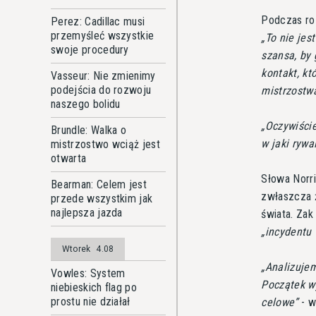
Podczas ro
Perez: Cadillac musi
przemyśleć wszystkie
To nie jest
swoje procedury
szansa, by
kontakt, kt
Vasseur: Nie zmienimy
podejścia do rozwoju
mistrzostw
naszego bolidu
Oczywiście
Brundle: Walka o
w jaki rywa
mistrzostwo wciąż jest
otwarta
Słowa Norri
Bearman: Celem jest
zwłaszcza ż
przede wszystkim jak
najlepsza jazda
świata. Zak
incydentu
Wtorek
4.08
Analizujem
Vowles: System
Początek wy
niebieskich flag po
prostu nie działał
celowe
- w