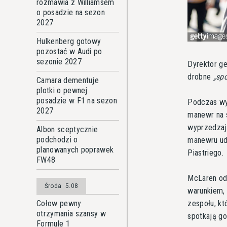
rozmawia z Williamsem
o posadzie na sezon
2027
Hulkenberg gotowy
pozostać w Audi po
sezonie 2027
Dyrektor ge
drobne
sp
Camara dementuje
plotki o pewnej
posadzie w F1 na sezon
Podczas wyś
2027
manewr na s
wyprzedzaj
Albon sceptycznie
podchodzi o
manewru ude
planowanych poprawek
Piastriego.
FW48
McLaren od
Środa
5.08
warunkiem, 
zespołu, kt
Cołow pewny
otrzymania szansy w
spotkają g
Formule 1