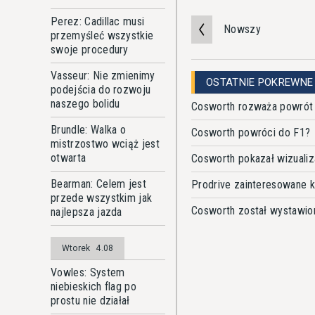
Perez: Cadillac musi
Nowszy
przemyśleć wszystkie
swoje procedury
Vasseur: Nie zmienimy
OSTATNIE POKREWNE
podejścia do rozwoju
naszego bolidu
Cosworth rozważa powrót
Brundle: Walka o
Cosworth powróci do F1?
mistrzostwo wciąż jest
otwarta
Cosworth pokazał wizualiza
Bearman: Celem jest
Prodrive zainteresowane
przede wszystkim jak
Cosworth został wystawio
najlepsza jazda
Wtorek
4.08
Vowles: System
niebieskich flag po
prostu nie działał