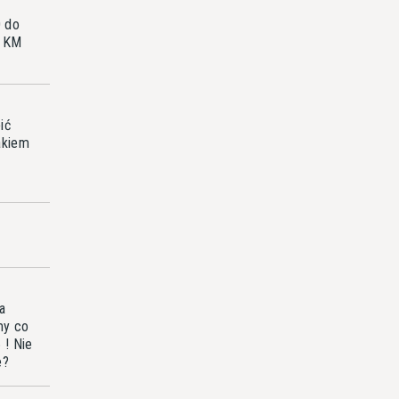
0 do
2 KM
ić
akiem
a
my co
 ! Nie
e?