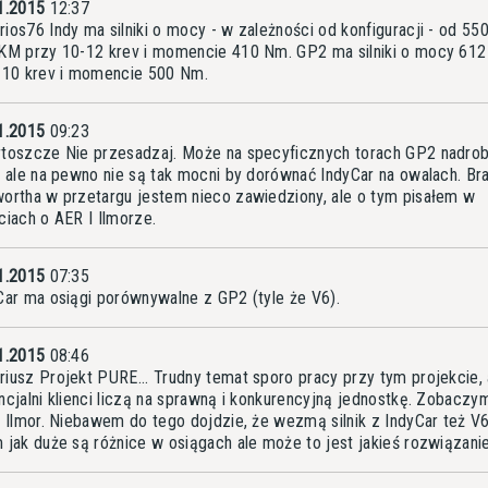
1.2015
12:37
ios76 Indy ma silniki o mocy - w zależności od konfiguracji - od 55
KM przy 10-12 krev i momencie 410 Nm. GP2 ma silniki o mocy 61
 10 krev i momencie 500 Nm.
1.2015
09:23
toszcze Nie przesadzaj. Może na specyficznych torach GP2 nadrob
, ale na pewno nie są tak mocni by dorównać IndyCar na owalach. Br
ortha w przetargu jestem nieco zawiedziony, ale o tym pisałem w
ciach o AER I Ilmorze.
1.2015
07:35
Car ma osiągi porównywalne z GP2 (tyle że V6).
1.2015
08:46
iusz Projekt PURE... Trudny temat sporo pracy przy tym projekcie, 
ncjalni klienci liczą na sprawną i konkurencyjną jednostkę. Zobaczy
o Ilmor. Niebawem do tego dojdzie, że wezmą silnik z IndyCar też V6
 jak duże są różnice w osiągach ale może to jest jakieś rozwiązani