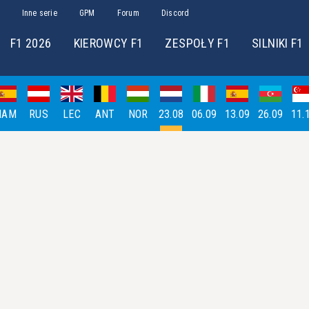
Inne serie
GPM
Forum
Discord
F1 2026
KIEROWCY F1
ZESPOŁY F1
SILNIKI F1
HAM
RUS
LEC
ANT
NOR
23.08
06.09
13.09
26.09
11.