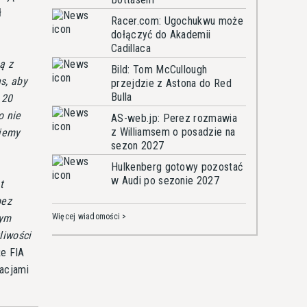
ł
Racer.com: Ugochukwu może
dołączyć do Akademii
Cadillaca
ą z
Bild: Tom McCullough
s, aby
przejdzie z Astona do Red
Bulla
 20
o nie
AS-web.jp: Perez rozmawia
z Williamsem o posadzie na
ujemy
sezon 2027
Hulkenberg gotowy pozostać
w Audi po sezonie 2027
t
bez
nym
Więcej wiadomości >
liwości
że FIA
acjami