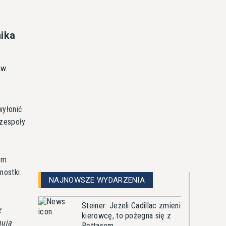
nika
aw.
wyłonić
 zespoły
ym
nostki
NAJNOWSZE WYDARZENIA
Steiner: Jeżeli Cadillac zmieni
z
kierowcę, to pożegna się z
nują
Bottasem