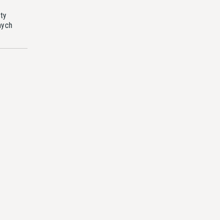
ty
nych