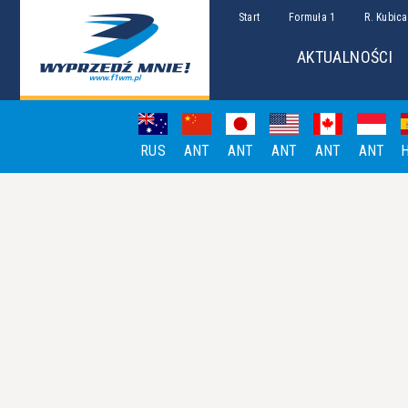
Start
Formuła 1
R. Kubica
AKTUALNOŚCI
RUS
ANT
ANT
ANT
ANT
ANT