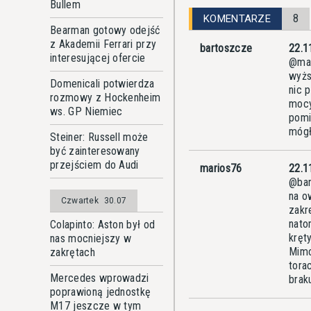
Bullem
8
KOMENTARZE
Bearman gotowy odejść
z Akademii Ferrari przy
bartoszcze
22.1
interesującej ofercie
@mar
wyżs
Domenicali potwierdza
nic 
rozmowy z Hockenheim
mocy
ws. GP Niemiec
pomi
mógł
Steiner: Russell może
być zainteresowany
przejściem do Audi
marios76
22.1
@bar
na o
Czwartek
30.07
zakr
nato
Colapinto: Aston był od
kręt
nas mocniejszy w
Mimo
zakrętach
tora
Mercedes wprowadzi
brak
poprawioną jednostkę
M17 jeszcze w tym