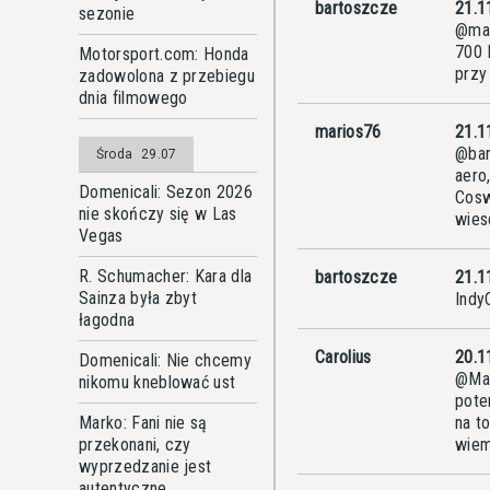
bartoszcze
21.1
sezonie
@mar
700 
Motorsport.com: Honda
przy
zadowolona z przebiegu
dnia filmowego
marios76
21.1
@bar
Środa
29.07
aero
Domenicali: Sezon 2026
Cosw
nie skończy się w Las
wies
Vegas
R. Schumacher: Kara dla
bartoszcze
21.1
Sainza była zbyt
Indy
łagodna
Carolius
20.1
Domenicali: Nie chcemy
@Mar
nikomu kneblować ust
pote
Marko: Fani nie są
na t
przekonani, czy
wiem
wyprzedzanie jest
autentyczne