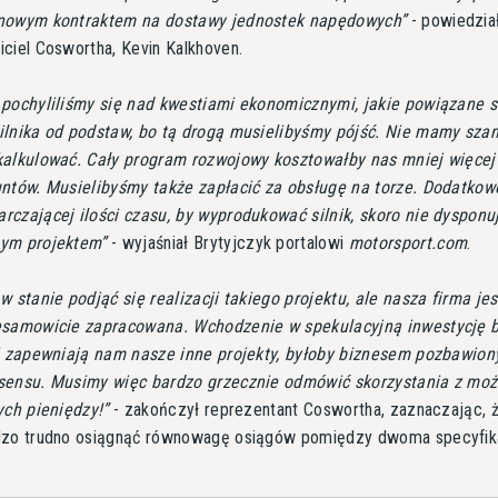
nowym kontraktem na dostawy jednostek napędowych
- powiedzia
ciel Coswortha, Kevin Kalkhoven.
pochyliliśmy się nad kwestiami ekonomicznymi, jakie powiązane s
ilnika od podstaw, bo tą drogą musielibyśmy pójść. Nie mamy szan
kalkulować. Cały program rozwojowy kosztowałby nas mniej więcej
ntów. Musielibyśmy także zapłacić za obsługę na torze. Dodatkow
czającej ilości czasu, by wyprodukować silnik, skoro nie dyspon
ym projektem
- wyjaśniał Brytyjczyk portalowi
motorsport.com
.
w stanie podjąć się realizacji takiego projektu, ale nasza firma jes
esamowicie zapracowana. Wchodzenie w spekulacyjną inwestycję 
ki zapewniają nam nasze inne projekty, byłoby biznesem pozbawio
sensu. Musimy więc bardzo grzecznie odmówić skorzystania z moż
ych pieniędzy!
- zakończył reprezentant Coswortha, zaznaczając, 
dzo trudno osiągnąć równowagę osiągów pomiędzy dwoma specyfik