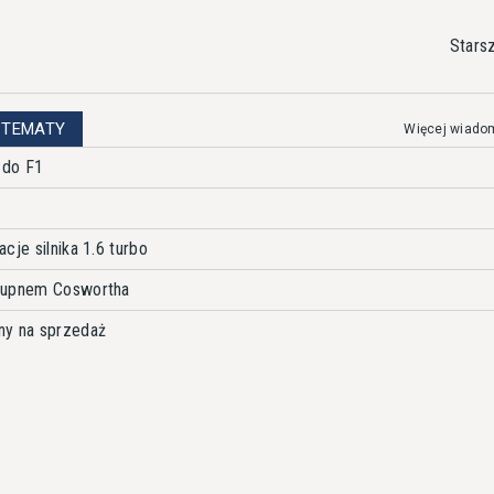
Stars
 TEMATY
Więcej wiado
 do F1
cje silnika 1.6 turbo
 kupnem Coswortha
ny na sprzedaż