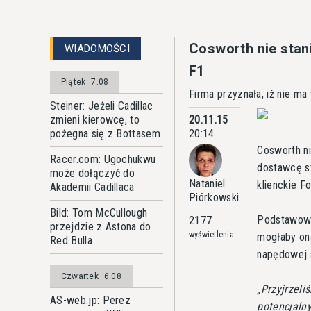
Cosworth nie stan
WIADOMOŚCI
F1
Piątek
7.08
Firma przyznała, iż nie m
Steiner: Jeżeli Cadillac
zmieni kierowcę, to
20.11.15
pożegna się z Bottasem
20:14
Cosworth ni
Racer.com: Ugochukwu
dostawcę st
może dołączyć do
Nataniel
klienckie F
Akademii Cadillaca
Piórkowski
Bild: Tom McCullough
Podstawowym
2177
przejdzie z Astona do
wyświetlenia
mogłaby on
Red Bulla
napędowej 
Czwartek
6.08
Przyjrzeli
AS-web.jp: Perez
potencjalny