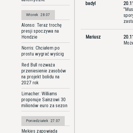
badyl
20.1
"Mus
spor
Wtorek
28.07
zast
Alonso: Teraz trochę
presji spoczywa na
Hondzie
Mariusz
20.1
Może
Norris: Chciałem po
prostu wygrać wyścig
Red Bull rozważa
przeniesienie zasobów
na projekt bolidu na
2027 rok
Limacher: Williams
proponuje Sainzowi 30
milionów euro za sezon
Poniedziałek
27.07
Mekies zapowiada