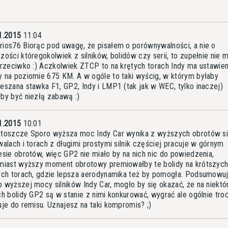
1.2015
11:04
ios76 Biorąc pod uwagę, że pisałem o porównywalności, a nie o
zości któregokolwiek z silników, bolidów czy serii, to zupełnie nie
przeciwko :) Aczkolwiek ZTCP to na krętych torach Indy ma ustawien
 na poziomie 675 KM. A w ogóle to taki wyścig, w którym byłaby
eszana stawka F1, GP2, Indy i LMP1 (tak jak w WEC, tylko inaczej)
by być niezłą zabawą :)
1.2015
10:01
toszcze Sporo wyższa moc Indy Car wynika z wyższych obrotów sil
walach i torach z długimi prostymi silnik częściej pracuje w górnym
esie obrotów, więc GP2 nie miało by na nich nic do powiedzenia,
miast wyższy moment obrotowy premiowałby te bolidy na krótszych
ych torach, gdzie lepsza aerodynamika też by pomogła. Podsumowu
 wyższej mocy silników Indy Car, mogło by się okazać, że na niektó
ch bolidy GP2 są w stanie z nimi konkurować, wygrać ale ogólnie tro
uje do remisu. Uznajesz na taki kompromis? ;)