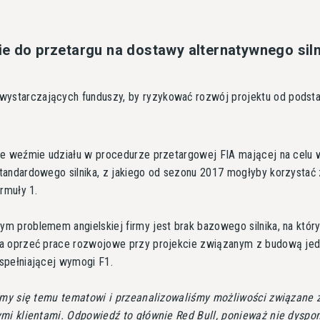
ie do przetargu na dostawy alternatywnego sil
a wystarczających funduszy, by ryzykować rozwój projektu od podst
e weźmie udziału w procedurze przetargowej FIA mającej na celu 
andardowego silnika, z jakiego od sezonu 2017 mogłyby korzystać
ormuły 1.
 problemem angielskiej firmy jest brak bazowego silnika, na któr
a oprzeć prace rozwojowe przy projekcie związanym z budową jed
spełniającej wymogi F1.
śmy się temu tematowi i przeanalizowaliśmy możliwości związane 
mi klientami. Odpowiedź to głównie Red Bull, ponieważ nie dyspo