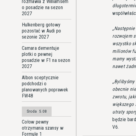
rozmawia z Williamsem
długotermi
o posadzie na sezon
współwłaści
2027
Hulkenberg gotowy
Następnie 
pozostać w Audi po
rozwojem s
sezonie 2027
wszystko s
Camara dementuje
milionów fu
plotki o pewnej
mamy wystar
posadzie w F1 na sezon
2027
nawet żadn
Albon sceptycznie
Bylibyśmy 
podchodzi o
obecnie ni
planowanych poprawek
FW48
zwrotu, ja
większego 
utraty spor
Środa
5.08
będzie bar
Cołow pewny
V6.
otrzymania szansy w
Formule 1