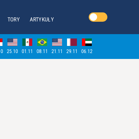
TORY
ARTYKUŁY
10
25.10
01.11
08.11
21.11
29.11
06.12