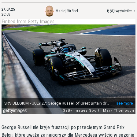
27.07.25
650
Maciej Wróbel
wyświetlenia
20:08
Embed from Getty Images
George Russell nie kryje frustracji po przeciętnym Grand Prix
Belgii, które uważa za najgorszy dla Mercedesa wyścig w sezonie