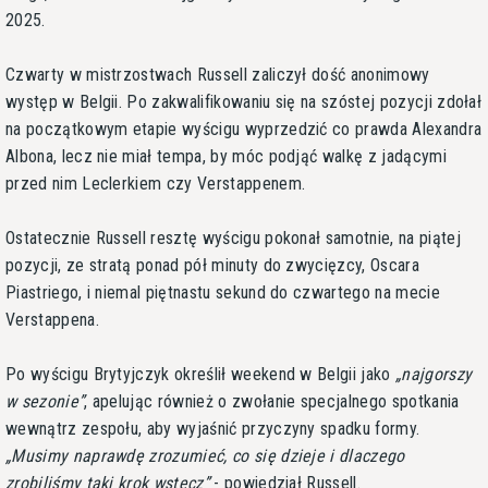
2025.
Czwarty w mistrzostwach Russell zaliczył dość anonimowy
występ w Belgii. Po zakwalifikowaniu się na szóstej pozycji zdołał
na początkowym etapie wyścigu wyprzedzić co prawda Alexandra
Albona, lecz nie miał tempa, by móc podjąć walkę z jadącymi
przed nim Leclerkiem czy Verstappenem.
Ostatecznie Russell resztę wyścigu pokonał samotnie, na piątej
pozycji, ze stratą ponad pół minuty do zwycięzcy, Oscara
Piastriego, i niemal piętnastu sekund do czwartego na mecie
Verstappena.
Po wyścigu Brytyjczyk określił weekend w Belgii jako
najgorszy
w sezonie
, apelując również o zwołanie specjalnego spotkania
wewnątrz zespołu, aby wyjaśnić przyczyny spadku formy.
Musimy naprawdę zrozumieć, co się dzieje i dlaczego
zrobiliśmy taki krok wstecz
- powiedział Russell.