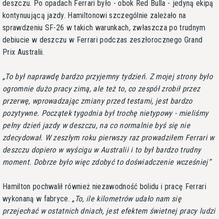
deszczu. Po opadach Ferrari było - obok Red Bulla - jedyną ekipą
kontynuującą jazdy. Hamiltonowi szczególnie zależało na
sprawdzeniu SF-26 w takich warunkach, zwłaszcza po trudnym
debiucie w deszczu w Ferrari podczas zeszłorocznego Grand
Prix Australii.
To był naprawdę bardzo przyjemny tydzień. Z mojej strony było
ogromnie dużo pracy zimą, ale też to, co zespół zrobił przez
przerwę, wprowadzając zmiany przed testami, jest bardzo
pozytywne. Początek tygodnia był trochę nietypowy - mieliśmy
pełny dzień jazdy w deszczu, na co normalnie byś się nie
zdecydował. W zeszłym roku pierwszy raz prowadziłem Ferrari w
deszczu dopiero w wyścigu w Australii i to był bardzo trudny
moment. Dobrze było więc zdobyć to doświadczenie wcześniej
Hamilton pochwalił również niezawodność bolidu i pracę Ferrari
wykonaną w fabryce.
To, ile kilometrów udało nam się
przejechać w ostatnich dniach, jest efektem świetnej pracy ludzi