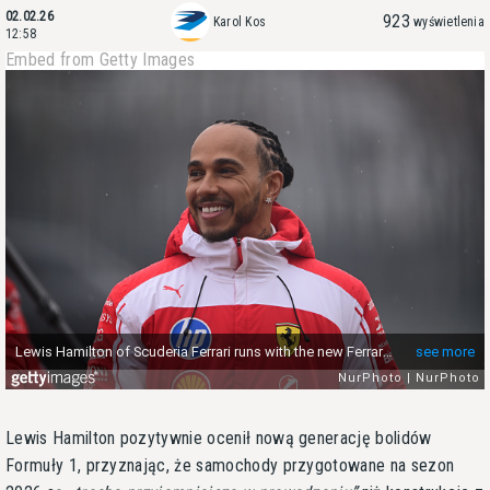
02.02.26
923
Karol Kos
wyświetlenia
12:58
Embed from Getty Images
Lewis Hamilton pozytywnie ocenił nową generację bolidów
Formuły 1, przyznając, że samochody przygotowane na sezon