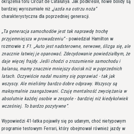
okrążenia toru Circuit de Catalunya. Jak podkreślił, nowe bolidy są
bardziej wyrozumiałe niż
jazda na ostrzu noża
charakterystyczna dla poprzedniej generacji.
Ta generacja samochodów jest tak naprawdę trochę
przyjemniejsza w prowadzeniu
- powiedział Hamilton w
rozmowie z
F1
.
Auto jest nadsterowne, nerwowe, ślizga się, ale
znacznie łatwiej je opanować. Zdecydowanie powiedziałbym, że
daje więcej frajdy. Jeśli chodzi o zrozumienie samochodu i
balansu, mamy znacznie mniejszy docisk niż w poprzednich
latach. Oczywiście nadal musimy się poprawiać - tak jak
wszyscy. Ale mieliśmy bardzo dobre odprawy. Wszyscy są
maksymalnie zaangażowani. Czuję mentalność zwyciężania w
absolutnie każdej osobie w zespole - bardziej niż kiedykolwiek
wcześniej. To bardzo pozytywne
.
Wypowiedzi 41-latka pojawiły się po udanym, choć nietypowym
programie testowym Ferrari, który obejmował również jazdy w