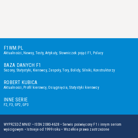
F1WM.PL
Aktualności
,
Newsy
,
Testy
,
Artykuły
,
Słowniczek pojęć F1
,
Polacy
BAZA DANYCH F1
Sezony
,
Statystyki
,
Kierowcy
,
Zespoły
,
Tory
,
Bolidy
,
Silniki
,
Konstruktorzy
ROBERT KUBICA
Aktualności
,
Profil kierowcy
,
Osiągnięcia
,
Statystyki kierowcy
INNE SERIE
F2
,
F3
,
GP2
,
GP3
WYPRZEDŹ MNIE! • ISSN 2080-4628 • Serwis poświęcony F1 i innym seriom
wyścigowym • Istnieje od 1999 roku • Wszelkie prawa zastrzeżone