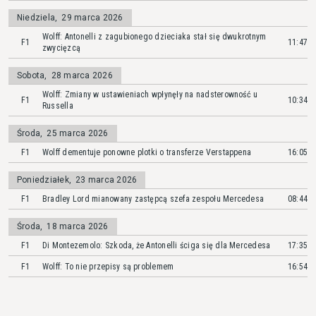
Niedziela
,
29 marca 2026
Wolff: Antonelli z zagubionego dzieciaka stał się dwukrotnym
F1
11:47
zwycięzcą
Sobota
,
28 marca 2026
Wolff: Zmiany w ustawieniach wpłynęły na nadsterowność u
F1
10:34
Russella
Środa
,
25 marca 2026
F1
Wolff dementuje ponowne plotki o transferze Verstappena
16:05
Poniedziałek
,
23 marca 2026
F1
Bradley Lord mianowany zastępcą szefa zespołu Mercedesa
08:44
Środa
,
18 marca 2026
F1
Di Montezemolo: Szkoda, że Antonelli ściga się dla Mercedesa
17:35
F1
Wolff: To nie przepisy są problemem
16:54