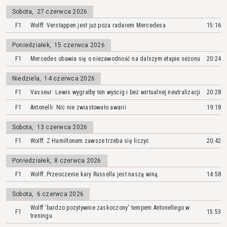
Sobota
,
27 czerwca 2026
F1
Wolff: Verstappen jest już poza radarem Mercedesa
15:16
Poniedziałek
,
15 czerwca 2026
F1
Mercedes obawia się o niezawodność na dalszym etapie sezonu
20:24
Niedziela
,
14 czerwca 2026
F1
Vasseur: Lewis wygrałby ten wyścig i bez wirtualnej neutralizacji
20:28
F1
Antonelli: Nic nie zwiastowało awarii
19:18
Sobota
,
13 czerwca 2026
F1
Wolff: Z Hamiltonem zawsze trzeba się liczyć
20:42
Poniedziałek
,
8 czerwca 2026
F1
Wolff: Przeoczenie kary Russella jest naszą winą
14:58
Sobota
,
6 czerwca 2026
Wolff 'bardzo pozytywnie zaskoczony' tempem Antonellego w
F1
15:53
treningu