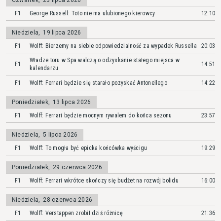
Czwartek
,
23 lipca 2026
F1
George Russell: Toto nie ma ulubionego kierowcy
12:10
Niedziela
,
19 lipca 2026
F1
Wolff: Bierzemy na siebie odpowiedzialność za wypadek Russella
20:03
Władze toru w Spa walczą o odzyskanie stałego miejsca w
F1
14:51
kalendarzu
F1
Wolff: Ferrari będzie się starało pozyskać Antonellego
14:22
Poniedziałek
,
13 lipca 2026
F1
Wolff: Ferrari będzie mocnym rywalem do końca sezonu
23:57
Niedziela
,
5 lipca 2026
F1
Wolff: To mogła być epicka końcówka wyścigu
19:29
Poniedziałek
,
29 czerwca 2026
F1
Wolff: Ferrari wkrótce skończy się budżet na rozwój bolidu
16:00
Niedziela
,
28 czerwca 2026
F1
Wolff: Verstappen zrobił dziś różnicę
21:36