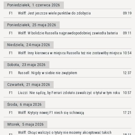
Poniedziałek
,
1 czerwca 2026
F1
Wolff: Jest jeszcze wiele punktów do zdobycia
09:19
Poniedziałek
,
25 maja 2026
F1
Wolff: W bolidzie Russella najprawdopodobniej zawiodła bateria
09:11
Niedziela
,
24 maja 2026
F1
Wolff: Inny kierowca w miejscu Russella też nie zostawiłby miejsca
10:54
Sobota
,
23 maja 2026
F1
Russell: Nigdy w siebie nie zwątpiłem
12:37
Czwartek
,
21 maja 2026
F1
Liuzzi: Nie sądzę, by Ferrari zdołało zawalczyć o tytuł w tym roku
10:57
Środa
,
6 maja 2026
F1
Wolff: Krytycy nowej F1 niech się schowają
17:21
Wtorek
,
5 maja 2026
Wolff: Chcąc walczyć o tytuły nie możemy akceptować takich