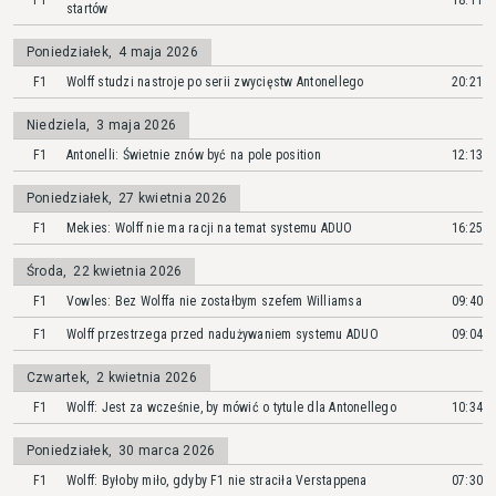
F1
18:11
startów
Poniedziałek
,
4 maja 2026
F1
Wolff studzi nastroje po serii zwycięstw Antonellego
20:21
Niedziela
,
3 maja 2026
F1
Antonelli: Świetnie znów być na pole position
12:13
Poniedziałek
,
27 kwietnia 2026
F1
Mekies: Wolff nie ma racji na temat systemu ADUO
16:25
Środa
,
22 kwietnia 2026
F1
Vowles: Bez Wolffa nie zostałbym szefem Williamsa
09:40
F1
Wolff przestrzega przed nadużywaniem systemu ADUO
09:04
Czwartek
,
2 kwietnia 2026
F1
Wolff: Jest za wcześnie, by mówić o tytule dla Antonellego
10:34
Poniedziałek
,
30 marca 2026
F1
Wolff: Byłoby miło, gdyby F1 nie straciła Verstappena
07:30