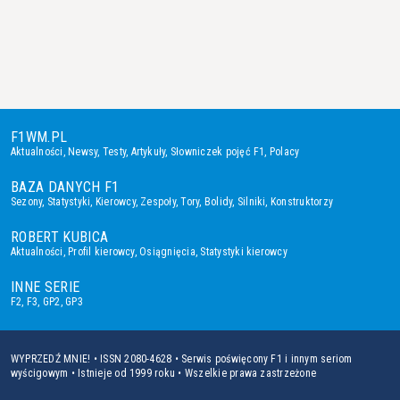
F1WM.PL
Aktualności
,
Newsy
,
Testy
,
Artykuły
,
Słowniczek pojęć F1
,
Polacy
BAZA DANYCH F1
Sezony
,
Statystyki
,
Kierowcy
,
Zespoły
,
Tory
,
Bolidy
,
Silniki
,
Konstruktorzy
ROBERT KUBICA
Aktualności
,
Profil kierowcy
,
Osiągnięcia
,
Statystyki kierowcy
INNE SERIE
F2
,
F3
,
GP2
,
GP3
WYPRZEDŹ MNIE! • ISSN 2080-4628 • Serwis poświęcony F1 i innym seriom
wyścigowym • Istnieje od 1999 roku • Wszelkie prawa zastrzeżone