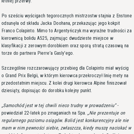
letniej przerwy.
Po sześciu wyścigach tegorocznych mistrzostw stajnia z Enstone
odsunęła od składu Jacka Doohana, przekazując jego kokpit
Franco Colapinto. Mimo to Argentyńczyk ma wyraźne trudności za
kierownicą bolidu A525, zajmując dwudzieste miejsce w
klasyfikacji z zerowym dorobkiem oraz sporą stratą czasową na
torze do partnera Pierre'a Gasly'ego.
Szczególnie rozczarowujący przebieg dla Colapinto miał wyścig
o Grand Prix Belgii, w którym kierowca przekroczył linię mety na
przedostatnim miejscu. Z kolei drugi kierowca Alpine finiszował
dziesiąty, dopisując do dorobku kolejny punkt.
Samochód jest w tej chwili nieco trudny w prowadzeniu
-
powiedział 22-latek po zmaganiach na Spa.
Nie prezentuje on
regularnego poziomu osiągów. Bolid jest konkurencyjny ale nie
mam w nim pewności siebie, zwłaszcza, kiedy muszę naciskać w