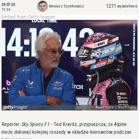
29.07.25
1271
Mateusz Szymkiewicz
wyświetlenia
15:34
Embed from Getty Images
Reporter
Sky Sports F1
- Ted Kravitz, przypuszcza, że Alpine
może dokonać kolejnej roszady w składzie kierowców podczas