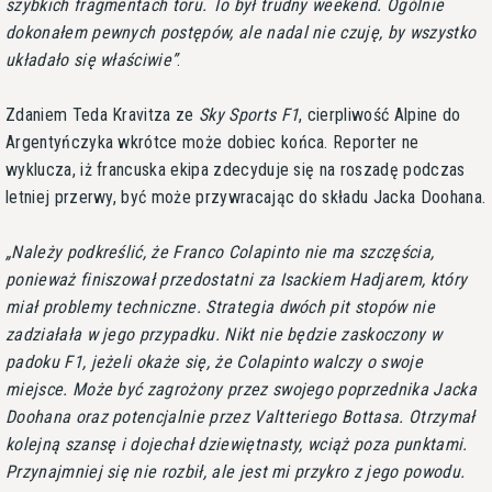
szybkich fragmentach toru. To był trudny weekend. Ogólnie
dokonałem pewnych postępów, ale nadal nie czuję, by wszystko
układało się właściwie
.
Zdaniem Teda Kravitza ze
Sky Sports F1
, cierpliwość Alpine do
Argentyńczyka wkrótce może dobiec końca. Reporter ne
wyklucza, iż francuska ekipa zdecyduje się na roszadę podczas
letniej przerwy, być może przywracając do składu Jacka Doohana.
Należy podkreślić, że Franco Colapinto nie ma szczęścia,
ponieważ finiszował przedostatni za Isackiem Hadjarem, który
miał problemy techniczne. Strategia dwóch pit stopów nie
zadziałała w jego przypadku. Nikt nie będzie zaskoczony w
padoku F1, jeżeli okaże się, że Colapinto walczy o swoje
miejsce. Może być zagrożony przez swojego poprzednika Jacka
Doohana oraz potencjalnie przez Valtteriego Bottasa. Otrzymał
kolejną szansę i dojechał dziewiętnasty, wciąż poza punktami.
Przynajmniej się nie rozbił, ale jest mi przykro z jego powodu.