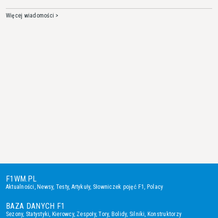
Więcej wiadomości >
F1WM.PL
Aktualności
,
Newsy
,
Testy
,
Artykuły
,
Słowniczek pojęć F1
,
Polacy
BAZA DANYCH F1
Sezony
,
Statystyki
,
Kierowcy
,
Zespoły
,
Tory
,
Bolidy
,
Silniki
,
Konstruktorzy