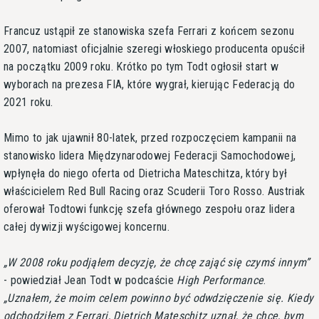
Francuz ustąpił ze stanowiska szefa Ferrari z końcem sezonu
2007, natomiast oficjalnie szeregi włoskiego producenta opuścił
na początku 2009 roku. Krótko po tym Todt ogłosił start w
wyborach na prezesa FIA, które wygrał, kierując Federacją do
2021 roku.
Mimo to jak ujawnił 80-latek, przed rozpoczęciem kampanii na
stanowisko lidera Międzynarodowej Federacji Samochodowej,
wpłynęła do niego oferta od Dietricha Mateschitza, który był
właścicielem Red Bull Racing oraz Scuderii Toro Rosso. Austriak
oferował Todtowi funkcję szefa głównego zespołu oraz lidera
całej dywizji wyścigowej koncernu.
W 2008 roku podjąłem decyzję, że chcę zająć się czymś innym
- powiedział Jean Todt w podcaście
High Performance
.
Uznałem, że moim celem powinno być odwdzięczenie się. Kiedy
odchodziłem z Ferrari, Dietrich Mateschitz uznał, że chce, bym